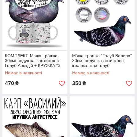
КОМПЛЕКТ. М'яка іграшка
М'яка іграшка "Голуб Валера"
30см/ подушка - антистрес -
30см, подушка-антистрес,
Голуб Аркадій + КРУЖКА "З
іграшка птах голуб
цієї чашки п'ю... "
Немає в наявності
Немає в наявності
470
350
₴
₴