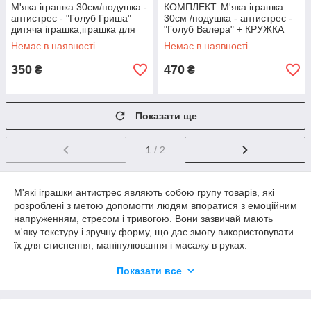
М'яка іграшка 30см/подушка -
КОМПЛЕКТ. М'яка іграшка
антистрес - "Голуб Гриша"
30см /подушка - антистрес -
дитяча іграшка,іграшка для
"Голуб Валера" + КРУЖКА
дітей,іграшка птах
"БЕСІТЕ"
Немає в наявності
Немає в наявності
350
470
₴
₴
Показати ще
1
/ 2
М'які іграшки антистрес являють собою групу товарів, які
розроблені з метою допомогти людям впоратися з емоційним
напруженням, стресом і тривогою. Вони зазвичай мають
м'яку текстуру і зручну форму, що дає змогу використовувати
їх для стиснення, маніпулювання і масажу в руках.
М'які іграшки антистрес можуть мати різні форми та розміри.
Показати все
Деякі з них нагадують тварин, фігури або предмети, тоді як
інші можуть бути абстрактними або мати геометричні форми.
Вони зазвичай виготовляються з м'яких матеріалів, таких як