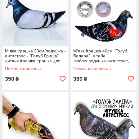
М'яка іграшка 30см/подушка -
М'яка іграшка 40см "Голуб
антистрес - "Голуб Гриша"
Валера" ,я тебе
дитяча іграшка,іграшка для
люблю,подушка-антистрес,
дітей,іграшка птах
,іграшка птах
Немає в наявності
Немає в наявності
350
380
₴
₴