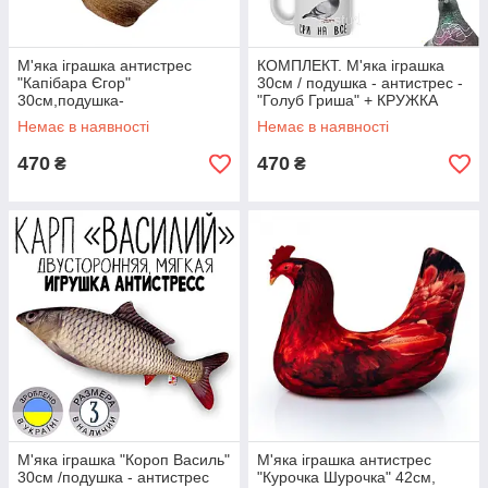
М'яка іграшка антистрес
КОМПЛЕКТ. М'яка іграшка
"Капібара Єгор"
30см / подушка - антистрес -
30см,подушка-
"Голуб Гриша" + КРУЖКА
антистрес,іграшка капібара
"Будь як голуб..."
Немає в наявності
Немає в наявності
470
470
₴
₴
М'яка іграшка "Короп Василь"
М'яка іграшка антистрес
30см /подушка - антистрес
"Курочка Шурочка" 42см,