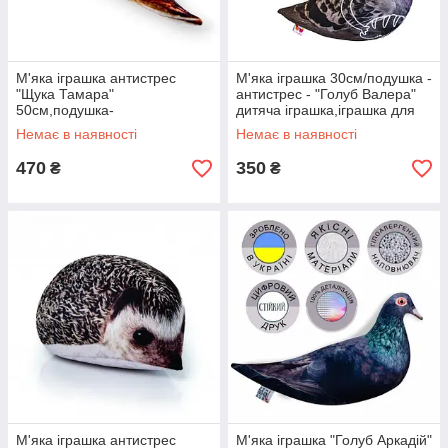
М'яка іграшка антистрес
М'яка іграшка 30см/подушка -
"Щука Тамара"
антистрес - "Голуб Валера"
50см,подушка-
дитяча іграшка,іграшка для
антистрес,іграшка риба
дітей,іграшка птах
Немає в наявності
Немає в наявності
470
350
₴
₴
М'яка іграшка антистрес
М'яка іграшка "Голуб Аркадій"