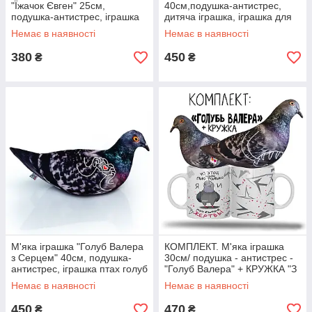
"Їжачок Євген" 25см,
40см,подушка-антистрес,
подушка-антистрес, іграшка
дитяча іграшка, іграшка для
їжачок
дітей, іграшка птах
Немає в наявності
Немає в наявності
380
450
₴
₴
М'яка іграшка "Голуб Валера
КОМПЛЕКТ. М'яка іграшка
з Серцем" 40см, подушка-
30см/ подушка - антистрес -
антистрес, іграшка птах голуб
"Голуб Валера" + КРУЖКА "З
цієї чашка п'ю... "
Немає в наявності
Немає в наявності
450
470
₴
₴