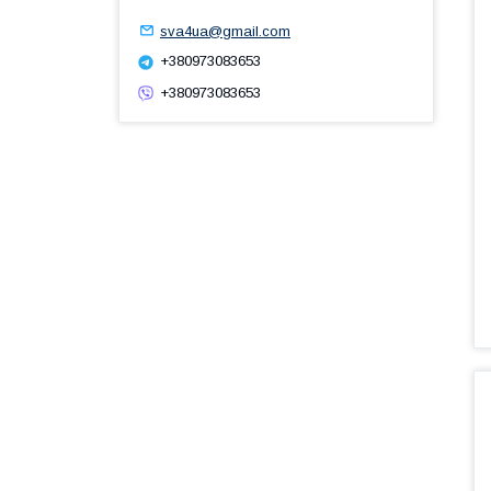
sva4ua@gmail.com
+380973083653
+380973083653