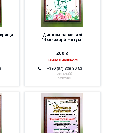
йкраща
Диплом на металі
"Найкращій матусі"
280 ₴
Немає в наявності
3
+380 (97) 308-36-53
Виталий
Kyivstar