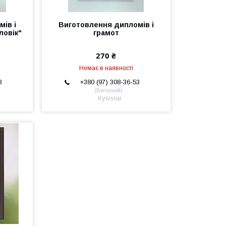
ів і
Виготовлення дипломів і
ловік"
грамот
270 ₴
Немає в наявності
3
+380 (97) 308-36-53
Виталий
Kyivstar