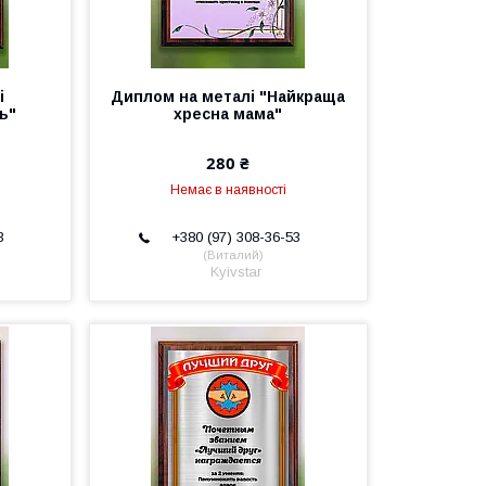
і
Диплом на металі "Найкраща
ь"
хресна мама"
280 ₴
Немає в наявності
3
+380 (97) 308-36-53
Виталий
Kyivstar