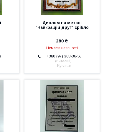
і
Диплом на металі
"
"Найкращій друг" срібло
280 ₴
Немає в наявності
3
+380 (97) 308-36-53
Виталий
Kyivstar