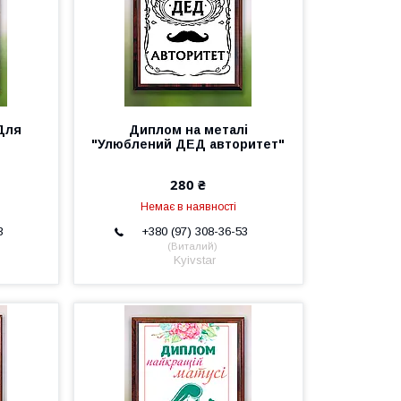
Для
Диплом на металі
"Улюблений ДЕД авторитет"
280 ₴
Немає в наявності
3
+380 (97) 308-36-53
Виталий
Kyivstar