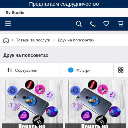
Предлагаем содрудничество
Sv Studio
Товари та послуги
Друк на попсокетах
Друк на попсокетах
Сортування
0
Фільтри