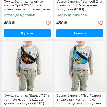
Сумка-бананка чоловіча/
Сумка-бананка "Standoff 2" з
жіноча Sport 32×16 см з
принтом, 35х15см, дитяча,
розширювачем поясна сумка
молодіжна (0100)
або сумка через плече (3685)
Готово до відправки
Готово до відправки
480
450
₴
₴
Купити
Купити
Сумка-бананка "Standoff 2" з
Сумка-бананка "Пес Патрон"
принтом череп, 35х15см,
з патріотичним принтом,
дитяча, молодіжна (0101)
35х15см, дитяча, молодіжна