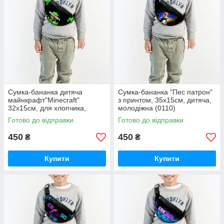
Сумка-бананка дитяча
Сумка-бананка "Пес патрон"
майнкрафт"Minecraft"
з принтом, 35х15см, дитяча,
32х15см, для хлопчика,
молодіжна (0110)
молодіжна (0109)
Готово до відправки
Готово до відправки
450
450
₴
₴
Купити
Купити