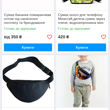
Сумка-бананка помаранчева
Сумка-чохол для телефону
оптом під нанесення
Minecraft,дитяча сумка через
логотипу та брендовання
плече, водонепроникна міні-
(5134)
сумка (4735)
Готово до відправки
Готово до відправки
350
420
від
₴
₴
Купити
Купити