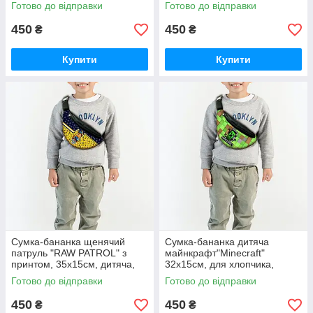
(0102)
Готово до відправки
Готово до відправки
450
450
₴
₴
Купити
Купити
Сумка-бананка щенячий
Сумка-бананка дитяча
патруль "RAW PATROL" з
майнкрафт"Minecraft"
принтом, 35х15см, дитяча,
32х15см, для хлопчика,
молодіжна (0103)
молодіжна (0104)
Готово до відправки
Готово до відправки
450
450
₴
₴