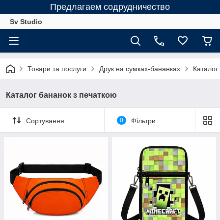
Предлагаем содрудничество
Sv Studio
Товари та послуги
Друк на сумках-бананках
Каталог
Каталог бананок з печаткою
Сортування
0
Фільтри