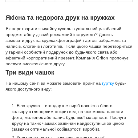
Якісна та недорога друк на кружках
Як перетворити звичайну кухоль в унікальний улюблений
предмет або у дієвий рекламний інструмент? Досить
замовити друк на кружкахфотографій і артов, зображень та
написів, слоганів і логотипів. Після цього чашка перетвориться
у гарний особистий подарунок до будь-якого свята або
ефектний корпоративний презент. Компанія Grifon пропонує
послуги високоякісного друку.
Три види чашок
На нашому сайті ви можете замовити принт на
гуртку
будь-
якого доступного виду:
Біла кружка – стандартне виріб повністю білого
кольору з глянцевим покриттям, на яке можна нанести
фото, малюнок або напис будь-якої складності. Послуги
друку на таких чашках зазвичай найдоступніші за ціною
(завдяки оптимальної собівартості виробів).
Кольорова гуртка – зовнішнє покриття у неї