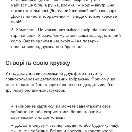
найчастіше біле, а ручка, кромка і – іноді – внутрішнє
покриття кольорові. Доступний широкий вибір кольорів.
Досить нанести зображення – і вийде стильне красиве
виріб.
Хамелеон. Це чашка, яка змінює колір під впливом
гарячої води. У звичайному стані чашка має однотонний
колір. Варто залити в неї окріп – і на поверхні
проявиться надруковане зображення.
Створіть свою кружку
У нас доступна високоякісний друк фото на гуртку –
повнокольорових деталізованих зображень. Причому, ви
можете самостійно створити ідеально підходить виріб в
зручному онлайн-конструкторі:
вибирайте картинку, ви можете завантажити своє
зображення або скористатися безкоштовними
картинками з нашої колекції;
додайте фігуру – стрілку, сердечко або будь-яку іншу,
якщо це необхідно. Всі вони доступні в конструкторі;