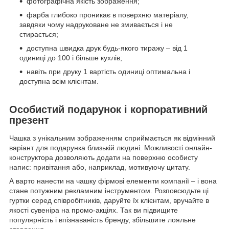
фотографічна якість зображення;
фарба глибоко проникає в поверхню матеріалу,
завдяки чому надруковане не змивається і не
стирається;
доступна швидка друк будь-якого тиражу – від 1
одиниці до 100 і більше кухлів;
навіть при друку 1 вартість одиниці оптимальна і
доступна всім клієнтам.
Особистий подарунок і корпоративний
презент
Чашка з унікальним зображенням сприймається як відмінний
варіант для подарунка близькій людині. Можливості онлайн-
конструктора дозволяють додати на поверхню особисту
напис: привітання або, наприклад, мотивуючу цитату.
А варто нанести на чашку фірмові елементи компанії – і вона
стане потужним рекламним інструментом. Розповсюдьте ці
гуртки серед співробітників, даруйте їх клієнтам, вручайте в
якості сувеніра на промо-акціях. Так ви підвищите
популярність і впізнаваність бренду, збільшите лояльне