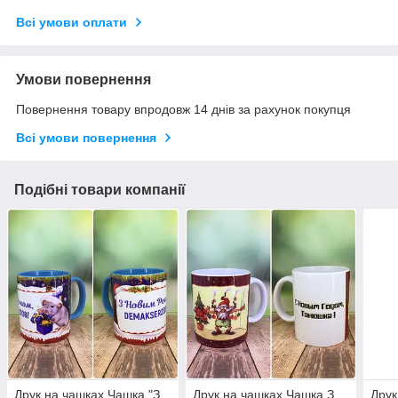
Всі умови оплати
Умови повернення
Повернення товару впродовж 14 днів за рахунок покупця
Всі умови повернення
Подібні товари компанії
Друк на чашках,Чашка "З
Друк на чашках,Чашка З
Друк