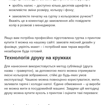
зробіть напис – доступно кілька десятків шрифтів з
можливістю зміни розміру, кольору і фону;
замовляєте печатку на гуртку з кольоровою ручкою?
Вкажіть це в коментарі до замовлення або повідомте
колір в розмові з менеджером.
Якщо вам потрібна професійно підготовлена гуртка з принтом
купити її можна на нашому сайті: замовте якісний дизайн у
фахівця, укріпіть макет – і потрібний вам тираж виробів
незабаром буде готовий.
Технологія друку на кружках
Для нанесення використовується метод сублімації (друга
назва – гравертон), за допомогою якого можна отримувати
якісні кольорові зображення, стійкі до будь-яких умов
експлуатації. Чашкою можна повноцінно користуватися, мити,
заливати гарячі і холодні напої. Єдине обмеження – ці вироби
не можна мити в посудомийній машині. Завдяки цій методиці
друку можна купити кухоль з принтом і оцінити такі переваги: