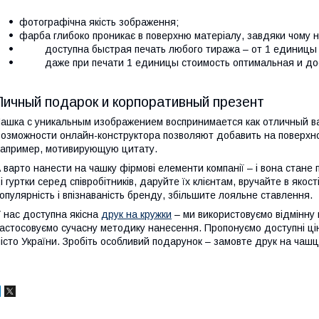
фотографічна якість зображення;
фарба глибоко проникає в поверхню матеріалу, завдяки чому н
доступна быстрая печать любого тиража – от 1 единицы д
даже при печати 1 единицы стоимость оптимальная и дос
Личный подарок и корпоративный презент
ашка с уникальным изображением воспринимается как отличный ва
озможности онлайн-конструктора позволяют добавить на поверхно
апример, мотивирующую цитату.
 варто нанести на чашку фірмові елементи компанії – і вона стан
і гуртки серед співробітників, даруйте їх клієнтам, вручайте в якос
опулярність і впізнаваність бренду, збільшите лояльне ставлення.
 нас доступна якісна
друк на кружки
– ми використовуємо відмінну 
астосовуємо сучасну методику нанесення. Пропонуємо доступні цін
істо України. Зробіть особливий подарунок – замовте друк на чашц