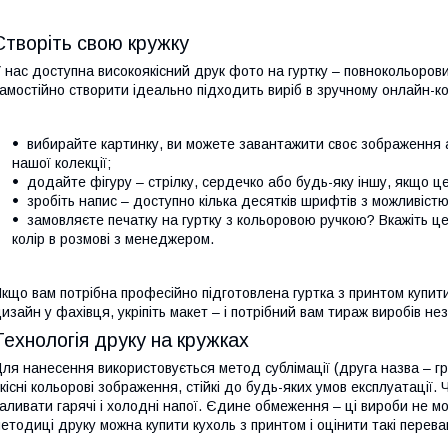
Створіть свою кружку
 нас доступна високоякісний друк фото на гуртку – повнокольоров
амостійно створити ідеально підходить виріб в зручному онлайн-ко
вибирайте картинку, ви можете завантажити своє зображення 
нашої колекції;
додайте фігуру – стрілку, сердечко або будь-яку іншу, якщо це
зробіть напис – доступно кілька десятків шрифтів з можливістю
замовляєте печатку на гуртку з кольоровою ручкою? Вкажіть ц
колір в розмові з менеджером.
кщо вам потрібна професійно підготовлена гуртка з принтом купити
изайн у фахівця, укріпіть макет – і потрібний вам тираж виробів н
Технологія друку на кружках
ля нанесення використовується метод сублімації (друга назва – г
кісні кольорові зображення, стійкі до будь-яких умов експлуатації
аливати гарячі і холодні напої. Єдине обмеження – ці вироби не м
етодиці друку можна купити кухоль з принтом і оцінити такі перева