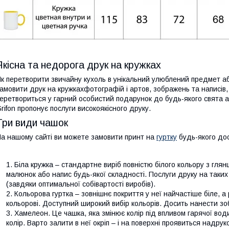
Якісна та недорога друк на кружках
к перетворити звичайну кухоль в унікальний улюблений предмет а
амовити друк на кружкахфотографій і артов, зображень та написів, с
еретвориться у гарний особистий подарунок до будь-якого свята 
rifon пропонує послуги високоякісного друку.
Три види чашок
а нашому сайті ви можете замовити принт на
гуртку
будь-якого дос
Біла кружка – стандартне виріб повністю білого кольору з гля
малюнок або напис будь-якої складності. Послуги друку на таких
(завдяки оптимальної собівартості виробів).
Кольорова гуртка – зовнішнє покриття у неї найчастіше біле, а 
кольорові. Доступний широкий вибір кольорів. Досить нанести зо
Хамелеон. Це чашка, яка змінює колір під впливом гарячої во
колір. Варто залити в неї окріп – і на поверхні проявиться надру