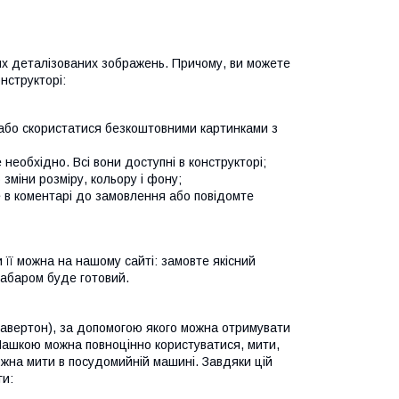
их деталізованих зображень. Причому, ви можете
нструкторі:
або скористатися безкоштовними картинками з
 необхідно. Всі вони доступні в конструкторі;
 зміни розміру, кольору і фону;
е в коментарі до замовлення або повідомте
 її можна на нашому сайті: замовте якісний
езабаром буде готовий.
равертон), за допомогою якого можна отримувати
. Чашкою можна повноцінно користуватися, мити,
ожна мити в посудомийній машині. Завдяки цій
ги: