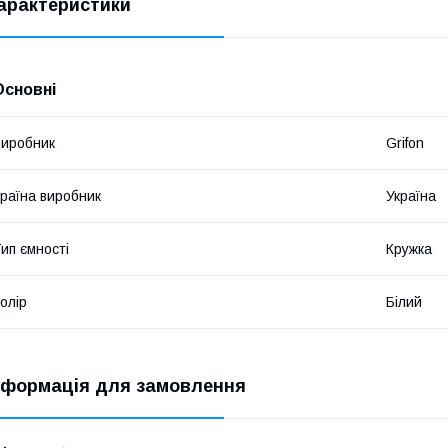
арактеристики
Основні
иробник
Grifon
раїна виробник
Україна
ип ємності
Кружка
олір
Білий
нформація для замовлення