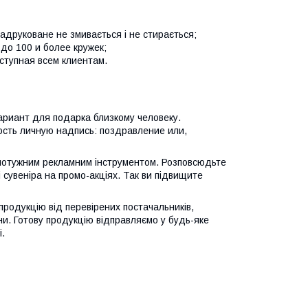
адруковане не змивається і не стирається;
о 100 и более кружек;
тупная всем клиентам.
риант для подарка близкому человеку.
сть личную надпись: поздравление или,
е потужним рекламним інструментом. Розповсюдьте
ті сувеніра на промо-акціях. Так ви підвищите
продукцію від перевірених постачальників,
и. Готову продукцію відправляємо у будь-яке
і.