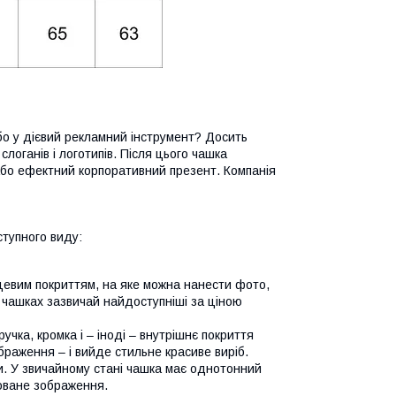
бо у дієвий рекламний інструмент? Досить
логанів і логотипів. Після цього чашка
або ефектний корпоративний презент. Компанія
тупного виду:
нцевим покриттям, на яке можна нанести фото,
 чашках зазвичай найдоступніші за ціною
ручка, кромка і – іноді – внутрішнє покриття
браження – і вийде стильне красиве виріб.
ди. У звичайному стані чашка має однотонний
коване зображення.