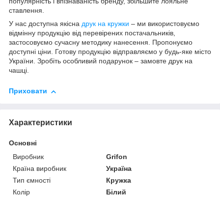
популярність і впізнаваність бренду, збільшите лояльне
ставлення.
У нас доступна якісна
друк на кружки
– ми використовуємо
відмінну продукцію від перевірених постачальників,
застосовуємо сучасну методику нанесення. Пропонуємо
доступні ціни. Готову продукцію відправляємо у будь-яке місто
України. Зробіть особливий подарунок – замовте друк на
чашці.
Приховати
Характеристики
Основні
Виробник
Grifon
Країна виробник
Україна
Тип ємності
Кружка
Колір
Білий