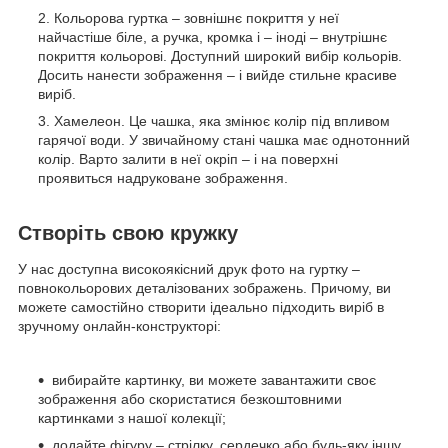
Кольорова гуртка – зовнішнє покриття у неї
найчастіше біле, а ручка, кромка і – іноді – внутрішнє
покриття кольорові. Доступний широкий вибір кольорів.
Досить нанести зображення – і вийде стильне красиве
виріб.
Хамелеон. Це чашка, яка змінює колір під впливом
гарячої води. У звичайному стані чашка має однотонний
колір. Варто залити в неї окріп – і на поверхні
проявиться надруковане зображення.
Створіть свою кружку
У нас доступна високоякісний друк фото на гуртку –
повнокольорових деталізованих зображень. Причому, ви
можете самостійно створити ідеально підходить виріб в
зручному онлайн-конструкторі:
вибирайте картинку, ви можете завантажити своє
зображення або скористатися безкоштовними
картинками з нашої колекції;
додайте фігуру – стрілку, сердечко або будь-яку іншу,