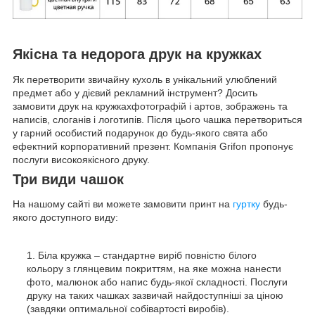
Якісна та недорога друк на кружках
Як перетворити звичайну кухоль в унікальний улюблений
предмет або у дієвий рекламний інструмент? Досить
замовити друк на кружкахфотографій і артов, зображень та
написів, слоганів і логотипів. Після цього чашка перетвориться
у гарний особистий подарунок до будь-якого свята або
ефектний корпоративний презент. Компанія Grifon пропонує
послуги високоякісного друку.
Три види чашок
На нашому сайті ви можете замовити принт на
гуртку
будь-
якого доступного виду:
Біла кружка – стандартне виріб повністю білого
кольору з глянцевим покриттям, на яке можна нанести
фото, малюнок або напис будь-якої складності. Послуги
друку на таких чашках зазвичай найдоступніші за ціною
(завдяки оптимальної собівартості виробів).