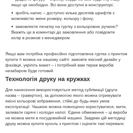
якщо це необхідно. Всі вони доступні в конструкторі;
зробіть напис – доступно кілька десятків шрифтів з
можливістю зміни розміру, кольору і фону;
замовляєте печатку на гуртку з кольоровою ручкою?
Вкажіть це в коментарі до замовлення або повідомте
колір в розмові з менеджером.
Якщо вам потрібна професійно підготовлена гуртка з принтом
купити її можна на нашому сайті: замовте якісний дизайн у
фахівця, укріпіть макет – і потрібний вам тираж виробів
незабаром буде готовий.
Технологія друку на кружках
Для нанесення використовується метод сублімації (друга
назва – гравертон), за допомогою якого можна отримувати
якісні кольорові зображення, стійкі до будь-яких умов
експлуатації. Чашкою можна повноцінно користуватися, мити,
заливати гарячі і холодні напої. Єдине обмеження – ці вироби
не можна мити в посудомийній машині. Завдяки цій методиці
друку можна купити кухоль з принтом і оцінити такі переваги: