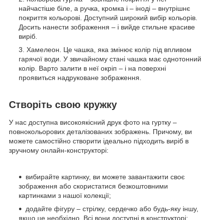
найчастіше біле, а ручка, кромка і – іноді – внутрішнє
покриття кольорові. Доступний широкий вибір кольорів.
Досить нанести зображення – і вийде стильне красиве
виріб.
Хамелеон. Це чашка, яка змінює колір під впливом
гарячої води. У звичайному стані чашка має однотонний
колір. Варто залити в неї окріп – і на поверхні
проявиться надруковане зображення.
Створіть свою кружку
У нас доступна високоякісний друк фото на гуртку –
повнокольорових деталізованих зображень. Причому, ви
можете самостійно створити ідеально підходить виріб в
зручному онлайн-конструкторі:
вибирайте картинку, ви можете завантажити своє
зображення або скористатися безкоштовними
картинками з нашої колекції;
додайте фігуру – стрілку, сердечко або будь-яку іншу,
якщо це необхідно. Всі вони доступні в конструкторі;