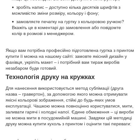
зробіть напис – доступно кілька десятків шрифтів з
можливістю зміни розміру, кольору і фону;
замовляєте печатку на гуртку з кольоровою ручкою?
Вкажіть це в коментарі до замовлення або повідомте
колір в розмові з менеджером.
Якщо вам потрібна професійно підготовлена гуртка з принтом
купити її можна на нашому сайті: замовте якісний дизайн у
фахівця, укріпіть макет – і потрібний вам тираж виробів
незабаром буде готовий.
Технологія друку на кружках
Для нанесення використовується метод сублімації (друга
назва – гравертон), за допомогою якого можна отримувати
якісні кольорові зображення, стійкі до будь-яких умов
експлуатації. Чашкою можна повноцінно користуватися, мити,
заливати гарячі і холодні напої. Єдине обмеження – ці вироби
не можна мити в посудомийній машині. Завдяки цій методиці
друку можна купити кухоль з принтом і оцінити такі переваги: