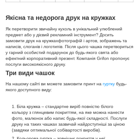
Якісна та недорога друк на кружках
Як перетворити звичайну кухоль в унікальний улюблений
предмет або у дієвий рекламний інструмент? Досить
замовити друк на кружкахфотографій і артов, зображень та
написів, слоганів і логотипів. Після цього чашка перетвориться
у гарний особистий подарунок до будь-якого свята або
ефектний корпоративний презент. Компанія Grifon пропонує
послуги високоякісного друку.
Три види чашок
На нашому сайті ви можете замовити принт на
гуртку
будь-
якого доступного виду:
Біла кружка – стандартне виріб повністю білого
кольору з глянцевим покриттям, на яке можна нанести
фото, малюнок або напис будь-якої складності. Послуги
друку на таких чашках зазвичай найдоступніші за ціною
(завдяки оптимальної собівартості виробів).
Кольорова гуртка – зовнішнє покриття у неї