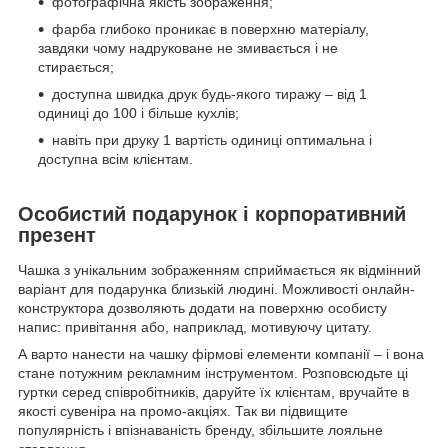
фотографічна якість зображення;
фарба глибоко проникає в поверхню матеріалу,
завдяки чому надруковане не змивається і не
стирається;
доступна швидка друк будь-якого тиражу – від 1
одиниці до 100 і більше кухлів;
навіть при друку 1 вартість одиниці оптимальна і
доступна всім клієнтам.
Особистий подарунок і корпоративний
презент
Чашка з унікальним зображенням сприймається як відмінний
варіант для подарунка близькій людині. Можливості онлайн-
конструктора дозволяють додати на поверхню особисту
напис: привітання або, наприклад, мотивуючу цитату.
А варто нанести на чашку фірмові елементи компанії – і вона
стане потужним рекламним інструментом. Розповсюдьте ці
гуртки серед співробітників, даруйте їх клієнтам, вручайте в
якості сувеніра на промо-акціях. Так ви підвищите
популярність і впізнаваність бренду, збільшите лояльне