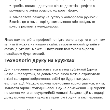
зробіть напис – доступно кілька десятків шрифтів з
можливістю зміни розміру, кольору і фону;
замовляєте печатку на гуртку з кольоровою ручкою?
Вкажіть це в коментарі до замовлення або повідомте
колір в розмові з менеджером.
Якщо вам потрібна професійно підготовлена гуртка з принтом
купити її можна на нашому сайті: замовте якісний дизайн у
фахівця, укріпіть макет – і потрібний вам тираж виробів
незабаром буде готовий.
Технологія друку на кружках
Для нанесення використовується метод сублімації (друга
назва – гравертон), за допомогою якого можна отримувати
якісні кольорові зображення, стійкі до будь-яких умов
експлуатації. Чашкою можна повноцінно користуватися, мити,
заливати гарячі і холодні напої. Єдине обмеження – ці вироби
не можна мити в посудомийній машині. Завдяки цій методиці
друку можна купити кухоль з принтом і оцінити такі переваги: