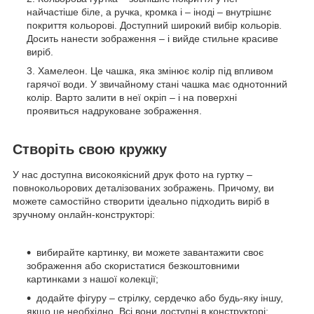
найчастіше біле, а ручка, кромка і – іноді – внутрішнє
покриття кольорові. Доступний широкий вибір кольорів.
Досить нанести зображення – і вийде стильне красиве
виріб.
Хамелеон. Це чашка, яка змінює колір під впливом
гарячої води. У звичайному стані чашка має однотонний
колір. Варто залити в неї окріп – і на поверхні
проявиться надруковане зображення.
Створіть свою кружку
У нас доступна високоякісний друк фото на гуртку –
повнокольорових деталізованих зображень. Причому, ви
можете самостійно створити ідеально підходить виріб в
зручному онлайн-конструкторі:
вибирайте картинку, ви можете завантажити своє
зображення або скористатися безкоштовними
картинками з нашої колекції;
додайте фігуру – стрілку, сердечко або будь-яку іншу,
якщо це необхідно. Всі вони доступні в конструкторі;