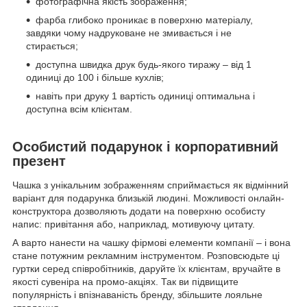
фотографічна якість зображення;
фарба глибоко проникає в поверхню матеріалу,
завдяки чому надруковане не змивається і не
стирається;
доступна швидка друк будь-якого тиражу – від 1
одиниці до 100 і більше кухлів;
навіть при друку 1 вартість одиниці оптимальна і
доступна всім клієнтам.
Особистий подарунок і корпоративний
презент
Чашка з унікальним зображенням сприймається як відмінний
варіант для подарунка близькій людині. Можливості онлайн-
конструктора дозволяють додати на поверхню особисту
напис: привітання або, наприклад, мотивуючу цитату.
А варто нанести на чашку фірмові елементи компанії – і вона
стане потужним рекламним інструментом. Розповсюдьте ці
гуртки серед співробітників, даруйте їх клієнтам, вручайте в
якості сувеніра на промо-акціях. Так ви підвищите
популярність і впізнаваність бренду, збільшите лояльне