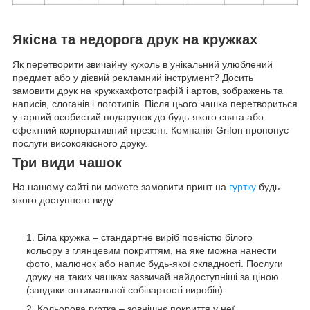
Якісна та недорога друк на кружках
Як перетворити звичайну кухоль в унікальний улюблений
предмет або у дієвий рекламний інструмент? Досить
замовити друк на кружкахфотографій і артов, зображень та
написів, слоганів і логотипів. Після цього чашка перетвориться
у гарний особистий подарунок до будь-якого свята або
ефектний корпоративний презент. Компанія Grifon пропонує
послуги високоякісного друку.
Три види чашок
На нашому сайті ви можете замовити принт на
гуртку
будь-
якого доступного виду:
Біла кружка – стандартне виріб повністю білого
кольору з глянцевим покриттям, на яке можна нанести
фото, малюнок або напис будь-якої складності. Послуги
друку на таких чашках зазвичай найдоступніші за ціною
(завдяки оптимальної собівартості виробів).
Кольорова гуртка – зовнішнє покриття у неї