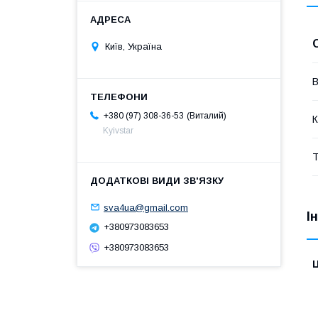
Київ, Україна
В
Виталий
+380 (97) 308-36-53
К
Kyivstar
Т
sva4ua@gmail.com
І
+380973083653
+380973083653
Ц