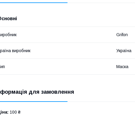
Основні
иробник
Grifon
раїна виробник
Україна
ип
Маска
нформація для замовлення
іна:
100 ₴