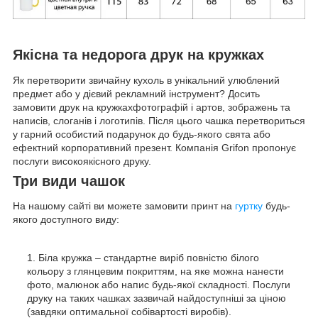
Якісна та недорога друк на кружках
Як перетворити звичайну кухоль в унікальний улюблений
предмет або у дієвий рекламний інструмент? Досить
замовити друк на кружкахфотографій і артов, зображень та
написів, слоганів і логотипів. Після цього чашка перетвориться
у гарний особистий подарунок до будь-якого свята або
ефектний корпоративний презент. Компанія Grifon пропонує
послуги високоякісного друку.
Три види чашок
На нашому сайті ви можете замовити принт на
гуртку
будь-
якого доступного виду:
Біла кружка – стандартне виріб повністю білого
кольору з глянцевим покриттям, на яке можна нанести
фото, малюнок або напис будь-якої складності. Послуги
друку на таких чашках зазвичай найдоступніші за ціною
(завдяки оптимальної собівартості виробів).