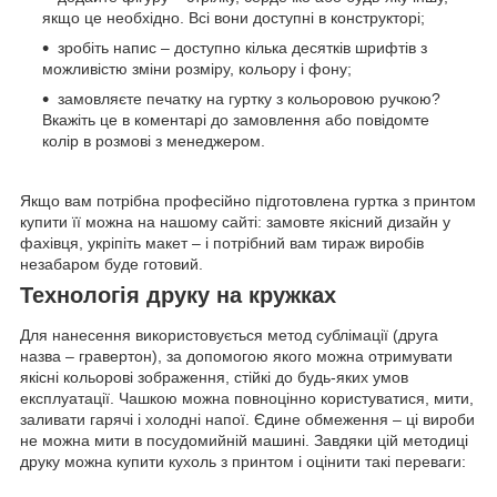
якщо це необхідно. Всі вони доступні в конструкторі;
зробіть напис – доступно кілька десятків шрифтів з
можливістю зміни розміру, кольору і фону;
замовляєте печатку на гуртку з кольоровою ручкою?
Вкажіть це в коментарі до замовлення або повідомте
колір в розмові з менеджером.
Якщо вам потрібна професійно підготовлена гуртка з принтом
купити її можна на нашому сайті: замовте якісний дизайн у
фахівця, укріпіть макет – і потрібний вам тираж виробів
незабаром буде готовий.
Технологія друку на кружках
Для нанесення використовується метод сублімації (друга
назва – гравертон), за допомогою якого можна отримувати
якісні кольорові зображення, стійкі до будь-яких умов
експлуатації. Чашкою можна повноцінно користуватися, мити,
заливати гарячі і холодні напої. Єдине обмеження – ці вироби
не можна мити в посудомийній машині. Завдяки цій методиці
друку можна купити кухоль з принтом і оцінити такі переваги: