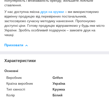
популярність і впізнаваність бренду, збільшите лояльне
ставлення.
У нас доступна якісна
друк на кружки
– ми використовуємо
відмінну продукцію від перевірених постачальників,
застосовуємо сучасну методику нанесення. Пропонуємо
доступні ціни. Готову продукцію відправляємо у будь-яке місто
України. Зробіть особливий подарунок – замовте друк на
чашці.
Приховати
Характеристики
Основні
Виробник
Grifon
Країна виробник
Україна
Тип ємності
Кружка
Колір
Білий