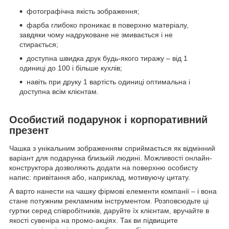
фотографічна якість зображення;
фарба глибоко проникає в поверхню матеріалу,
завдяки чому надруковане не змивається і не
стирається;
доступна швидка друк будь-якого тиражу – від 1
одиниці до 100 і більше кухлів;
навіть при друку 1 вартість одиниці оптимальна і
доступна всім клієнтам.
Особистий подарунок і корпоративний
презент
Чашка з унікальним зображенням сприймається як відмінний
варіант для подарунка близькій людині. Можливості онлайн-
конструктора дозволяють додати на поверхню особисту
напис: привітання або, наприклад, мотивуючу цитату.
А варто нанести на чашку фірмові елементи компанії – і вона
стане потужним рекламним інструментом. Розповсюдьте ці
гуртки серед співробітників, даруйте їх клієнтам, вручайте в
якості сувеніра на промо-акціях. Так ви підвищите