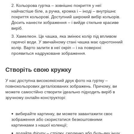
Кольорова гуртка – зовнішнє покриття у неї
найчастіше біле, а ручка, кромка і – іноді – внутрішнє
покриття кольорові. Доступний широкий вибір кольорів.
Досить нанести зображення – і вийде стильне красиве
виріб.
Хамелеон. Це чашка, яка змінює колір під впливом
гарячої води. У звичайному стані чашка має однотонний
колір. Варто залити в неї окріп – і на поверхні
проявиться надруковане зображення.
Створіть свою кружку
У нас доступна високоякісний друк фото на гуртку –
повнокольорових деталізованих зображень. Причому, ви
можете самостійно створити ідеально підходить виріб в
зручному онлайн-конструкторі:
вибирайте картинку, ви можете завантажити своє
зображення або скористатися безкоштовними
картинками з нашої колекції;
додайте фігуру – стрілку, сердечко або будь-яку іншу,