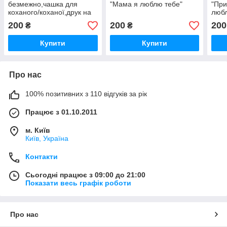
безмежно,чашка для
"Мама я люблю тебе"
"При
коханого/коханої,друк на
люб
чашка
200
200
200
₴
₴
Купити
Купити
Про нас
100% позитивних з 110 відгуків за рік
Працює з 01.10.2011
м. Київ
Київ, Україна
Контакти
Сьогодні працює з 09:00 до 21:00
Показати весь графік роботи
Про нас