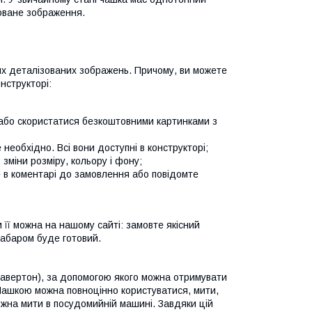
коване зображення.
их деталізованих зображень. Причому, ви можете
нструкторі:
або скористатися безкоштовними картинками з
 необхідно. Всі вони доступні в конструкторі;
 зміни розміру, кольору і фону;
е в коментарі до замовлення або повідомте
 її можна на нашому сайті: замовте якісний
езабаром буде готовий.
равертон), за допомогою якого можна отримувати
. Чашкою можна повноцінно користуватися, мити,
ожна мити в посудомийній машині. Завдяки цій