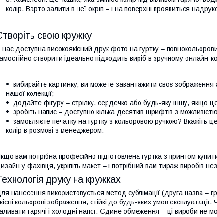
колір. Варто залити в неї окріп – і на поверхні проявиться надру
Створіть свою кружку
 нас доступна високоякісний друк фото на гуртку – повнокольоров
амостійно створити ідеально підходить виріб в зручному онлайн-ко
вибирайте картинку, ви можете завантажити своє зображення 
нашої колекції;
додайте фігуру – стрілку, сердечко або будь-яку іншу, якщо це
зробіть напис – доступно кілька десятків шрифтів з можливістю
замовляєте печатку на гуртку з кольоровою ручкою? Вкажіть ц
колір в розмові з менеджером.
кщо вам потрібна професійно підготовлена гуртка з принтом купити
изайн у фахівця, укріпіть макет – і потрібний вам тираж виробів н
Технологія друку на кружках
ля нанесення використовується метод сублімації (друга назва – г
кісні кольорові зображення, стійкі до будь-яких умов експлуатації
аливати гарячі і холодні напої. Єдине обмеження – ці вироби не м