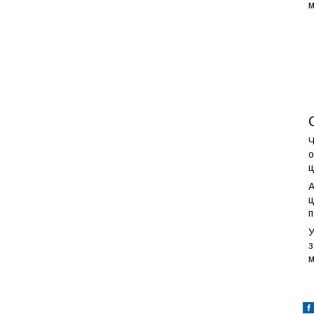
м
Ч
о
ц
А
ц
п
У
з
м