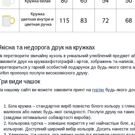
Якісна та недорога друк на кружках
к перетворити звичайну кухоль в унікальний улюблений предмет а
амовити друк на кружкахфотографій і артов, зображень та написів, с
еретвориться у гарний особистий подарунок до будь-якого свята 
rifon пропонує послуги високоякісного друку.
Три види чашок
а нашому сайті ви можете замовити принт на
гуртку
будь-якого дос
Біла кружка – стандартне виріб повністю білого кольору з гля
малюнок або напис будь-якої складності. Послуги друку на таких
(завдяки оптимальної собівартості виробів).
Кольорова гуртка – зовнішнє покриття у неї найчастіше біле, а 
кольорові. Доступний широкий вибір кольорів. Досить нанести зо
Хамелеон. Це чашка, яка змінює колір під впливом гарячої во