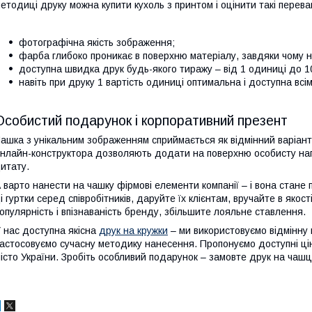
етодиці друку можна купити кухоль з принтом і оцінити такі перева
фотографічна якість зображення;
фарба глибоко проникає в поверхню матеріалу, завдяки чому н
доступна швидка друк будь-якого тиражу – від 1 одиниці до 100
навіть при друку 1 вартість одиниці оптимальна і доступна всім
Особистий подарунок і корпоративний презент
ашка з унікальним зображенням сприймається як відмінний варіант
нлайн-конструктора дозволяють додати на поверхню особисту нап
итату.
 варто нанести на чашку фірмові елементи компанії – і вона стан
і гуртки серед співробітників, даруйте їх клієнтам, вручайте в якос
опулярність і впізнаваність бренду, збільшите лояльне ставлення.
 нас доступна якісна
друк на кружки
– ми використовуємо відмінну 
астосовуємо сучасну методику нанесення. Пропонуємо доступні цін
істо України. Зробіть особливий подарунок – замовте друк на чашц