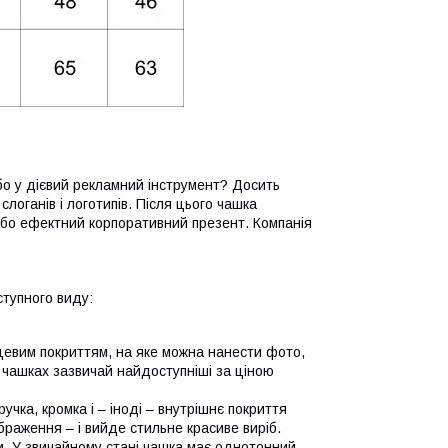
бо у дієвий рекламний інструмент? Досить
логанів і логотипів. Після цього чашка
або ефектний корпоративний презент. Компанія
тупного виду:
нцевим покриттям, на яке можна нанести фото,
 чашках зазвичай найдоступніші за ціною
ручка, кромка і – іноді – внутрішнє покриття
браження – і вийде стильне красиве виріб.
ди. У звичайному стані чашка має однотонний