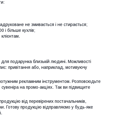
ги:
адруковане не змивається і не стирається;
 і більше кухлів;
 клієнтам.
 для подарунка близькій людині. Можливості
ис: привітання або, наприклад, мотивуючу
е потужним рекламним інструментом. Розповсюдьте
ті сувеніра на промо-акціях. Так ви підвищите
продукцію від перевірених постачальників,
и. Готову продукцію відправляємо у будь-яке
і.