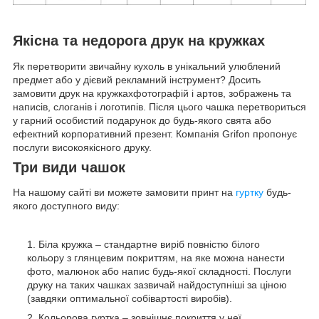
Якісна та недорога друк на кружках
Як перетворити звичайну кухоль в унікальний улюблений
предмет або у дієвий рекламний інструмент? Досить
замовити друк на кружкахфотографій і артов, зображень та
написів, слоганів і логотипів. Після цього чашка перетвориться
у гарний особистий подарунок до будь-якого свята або
ефектний корпоративний презент. Компанія Grifon пропонує
послуги високоякісного друку.
Три види чашок
На нашому сайті ви можете замовити принт на
гуртку
будь-
якого доступного виду:
Біла кружка – стандартне виріб повністю білого
кольору з глянцевим покриттям, на яке можна нанести
фото, малюнок або напис будь-якої складності. Послуги
друку на таких чашках зазвичай найдоступніші за ціною
(завдяки оптимальної собівартості виробів).
Кольорова гуртка – зовнішнє покриття у неї