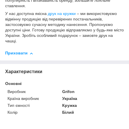
популярність і впізнаваність бренду, збільшите лояльне
ставлення.
У нас доступна якісна
друк на кружки
– ми використовуємо
відмінну продукцію від перевірених постачальників,
застосовуємо сучасну методику нанесення. Пропонуємо
доступні ціни. Готову продукцію відправляємо у будь-яке місто
України. Зробіть особливий подарунок – замовте друк на
чашці.
Приховати
Характеристики
Основні
Виробник
Grifon
Країна виробник
Україна
Тип ємності
Кружка
Колір
Білий