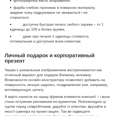
фотографічна якість зображення;
фарба глибоко проникає в поверхню матеріалу,
завдяки чому надруковане не змивається і не
стирається;
доступна быстрая печать любого тиража – от 1
единицы до 100 и более кружек;
даже при печати 1 единицы стоимость
оптимальная и доступная всем клиентам.
Личный подарок и корпоративный
презент
Чашка с уникальным изображением воспринимается как
отличный вариант для подарка близкому человеку.
Возможности онлайн-конструктора позволяют добавить на
поверхность личную надпись: поздравление или, например,
мотивирующую цитату.
А варто нанести на чашку фірмові елементи компанії – і вона
стане потужним рекламним інструментом. Розповсюдьте ці
гуртки серед співробітників, даруйте їх клієнтам, вручайте в
якості сувеніра на промо-акціях. Так ви підвищите