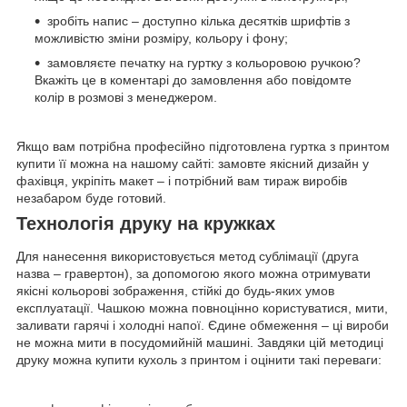
зробіть напис – доступно кілька десятків шрифтів з
можливістю зміни розміру, кольору і фону;
замовляєте печатку на гуртку з кольоровою ручкою?
Вкажіть це в коментарі до замовлення або повідомте
колір в розмові з менеджером.
Якщо вам потрібна професійно підготовлена гуртка з принтом
купити її можна на нашому сайті: замовте якісний дизайн у
фахівця, укріпіть макет – і потрібний вам тираж виробів
незабаром буде готовий.
Технологія друку на кружках
Для нанесення використовується метод сублімації (друга
назва – гравертон), за допомогою якого можна отримувати
якісні кольорові зображення, стійкі до будь-яких умов
експлуатації. Чашкою можна повноцінно користуватися, мити,
заливати гарячі і холодні напої. Єдине обмеження – ці вироби
не можна мити в посудомийній машині. Завдяки цій методиці
друку можна купити кухоль з принтом і оцінити такі переваги: