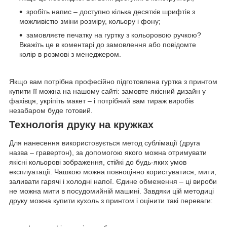
зробіть напис – доступно кілька десятків шрифтів з
можливістю зміни розміру, кольору і фону;
замовляєте печатку на гуртку з кольоровою ручкою?
Вкажіть це в коментарі до замовлення або повідомте
колір в розмові з менеджером.
Якщо вам потрібна професійно підготовлена гуртка з принтом
купити її можна на нашому сайті: замовте якісний дизайн у
фахівця, укріпіть макет – і потрібний вам тираж виробів
незабаром буде готовий.
Технологія друку на кружках
Для нанесення використовується метод сублімації (друга
назва – гравертон), за допомогою якого можна отримувати
якісні кольорові зображення, стійкі до будь-яких умов
експлуатації. Чашкою можна повноцінно користуватися, мити,
заливати гарячі і холодні напої. Єдине обмеження – ці вироби
не можна мити в посудомийній машині. Завдяки цій методиці
друку можна купити кухоль з принтом і оцінити такі переваги: