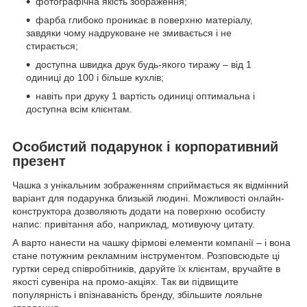
фотографічна якість зображення;
фарба глибоко проникає в поверхню матеріалу,
завдяки чому надруковане не змивається і не
стирається;
доступна швидка друк будь-якого тиражу – від 1
одиниці до 100 і більше кухлів;
навіть при друку 1 вартість одиниці оптимальна і
доступна всім клієнтам.
Особистий подарунок і корпоративний
презент
Чашка з унікальним зображенням сприймається як відмінний
варіант для подарунка близькій людині. Можливості онлайн-
конструктора дозволяють додати на поверхню особисту
напис: привітання або, наприклад, мотивуючу цитату.
А варто нанести на чашку фірмові елементи компанії – і вона
стане потужним рекламним інструментом. Розповсюдьте ці
гуртки серед співробітників, даруйте їх клієнтам, вручайте в
якості сувеніра на промо-акціях. Так ви підвищите
популярність і впізнаваність бренду, збільшите лояльне