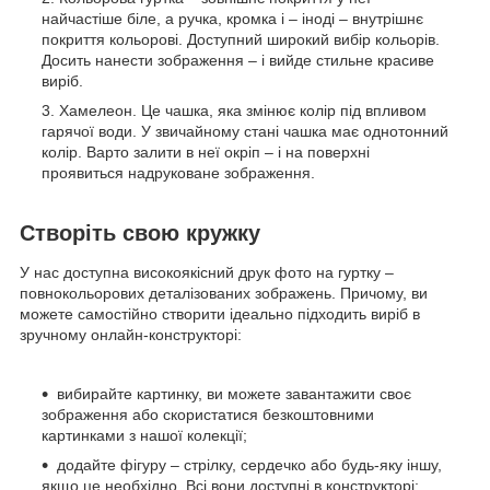
найчастіше біле, а ручка, кромка і – іноді – внутрішнє
покриття кольорові. Доступний широкий вибір кольорів.
Досить нанести зображення – і вийде стильне красиве
виріб.
Хамелеон. Це чашка, яка змінює колір під впливом
гарячої води. У звичайному стані чашка має однотонний
колір. Варто залити в неї окріп – і на поверхні
проявиться надруковане зображення.
Створіть свою кружку
У нас доступна високоякісний друк фото на гуртку –
повнокольорових деталізованих зображень. Причому, ви
можете самостійно створити ідеально підходить виріб в
зручному онлайн-конструкторі:
вибирайте картинку, ви можете завантажити своє
зображення або скористатися безкоштовними
картинками з нашої колекції;
додайте фігуру – стрілку, сердечко або будь-яку іншу,
якщо це необхідно. Всі вони доступні в конструкторі;