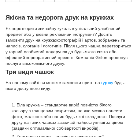
Якісна та недорога друк на кружках
Як перетворити звичайну кухоль в унікальний улюблений
предмет або у дієвий рекламний інструмент? Досить
замовити друк на кружкахфотографій і артов, зображень та
написів, слоганів і логотипів. Після цього чашка перетвориться
у гарний особистий подарунок до будь-якого свята або
ефектний корпоративний презент. Компанія Grifon пропонує
послуги високоякісного друку.
Три види чашок
На нашому сайті ви можете замовити принт на
гуртку
будь-
якого доступного виду:
Біла кружка – стандартне виріб повністю білого
кольору з глянцевим покриттям, на яке можна нанести
фото, малюнок або напис будь-якої складності. Послуги
друку на таких чашках зазвичай найдоступніші за ціною
(завдяки оптимальної собівартості виробів).
Кольорова гуртка – зовнішнє покриття у неї