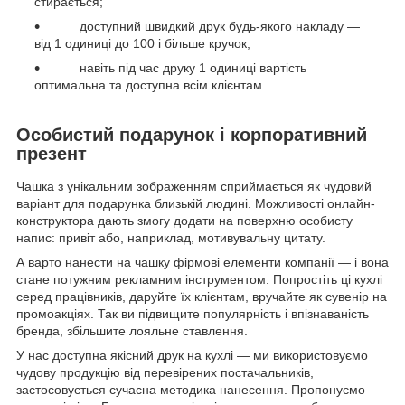
стирається;
доступний швидкий друк будь-якого накладу —
від 1 одиниці до 100 і більше кручок;
навіть під час друку 1 одиниці вартість
оптимальна та доступна всім клієнтам.
Особистий подарунок і корпоративний
презент
Чашка з унікальним зображенням сприймається як чудовий
варіант для подарунка близькій людині. Можливості онлайн-
конструктора дають змогу додати на поверхню особисту
напис: привіт або, наприклад, мотивувальну цитату.
А варто нанести на чашку фірмові елементи компанії — і вона
стане потужним рекламним інструментом. Попростіть ці кухлі
серед працівників, даруйте їх клієнтам, вручайте як сувенір на
промоакціях. Так ви підвищите популярність і впізнаваність
бренда, збільшите лояльне ставлення.
У нас доступна якісний друк на кухлі — ми використовуємо
чудову продукцію від перевірених постачальників,
застосовується сучасна методика нанесення. Пропонуємо