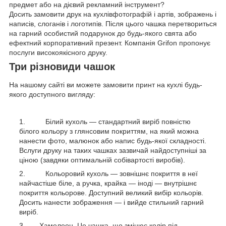
предмет або на дієвий рекламний інструмент?
Досить замовити друк на кухлівфотографій і артів, зображень і
написів, слоганів і логотипів. Після цього чашка перетвориться
на гарний особистий подарунок до будь-якого свята або
ефектний корпоративний презент. Компанія Grifon пропонує
послуги високоякісного друку.
Три різновиди чашок
На нашому сайті ви можете замовити принт на кухлі будь-
якого доступного вигляду:
Білий кухоль — стандартний виріб повністю
білого кольору з глянсовим покриттям, на який можна
нанести фото, малюнок або напис будь-якої складності.
Вслуги друку на таких чашках зазвичай найдоступніші за
ціною (завдяки оптимальній собівартості виробів).
Кольоровий кухоль — зовнішнє покриття в неї
найчастіше біле, а ручка, крайка — іноді — внутрішнє
покриття кольорове. Доступний великий вибір кольорів.
Досить нанести зображення — і вийде стильний гарний
виріб.
Хамелеон. Це чашка, що змінює колір під