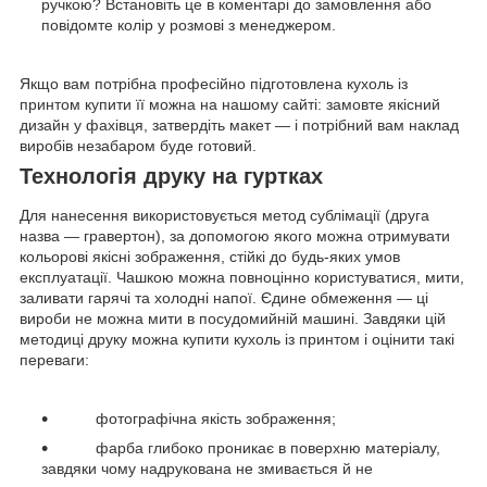
ручкою? Встановіть це в коментарі до замовлення або
повідомте колір у розмові з менеджером.
Якщо вам потрібна професійно підготовлена кухоль із
принтом купити її можна на нашому сайті: замовте якісний
дизайн у фахівця, затвердіть макет — і потрібний вам наклад
виробів незабаром буде готовий.
Технологія друку на гуртках
Для нанесення використовується метод сублімації (друга
назва — гравертон), за допомогою якого можна отримувати
кольорові якісні зображення, стійкі до будь-яких умов
експлуатації. Чашкою можна повноцінно користуватися, мити,
заливати гарячі та холодні напої. Єдине обмеження — ці
вироби не можна мити в посудомийній машині. Завдяки цій
методиці друку можна купити кухоль із принтом і оцінити такі
переваги:
фотографічна якість зображення;
фарба глибоко проникає в поверхню матеріалу,
завдяки чому надрукована не змивається й не