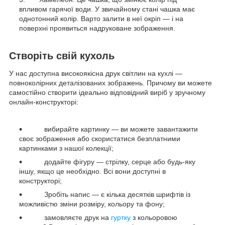
впливом гарячої води. У звичайному стані чашка має
однотонний колір. Варто залити в неї окріп — і на
поверхні проявиться надруковане зображення.
Створіть свій кухоль
У нас доступна високоякісна друк світлин на кухлі —
повноколірних деталізованих зображень. Причому ви можете
самостійно створити ідеально відповідний виріб у зручному
онлайн-конструкторі:
вибирайте картинку — ви можете завантажити
своє зображення або скористатися безплатними
картинками з нашої колекції;
додайте фігуру — стрілку, серце або будь-яку
іншу, якщо це необхідно. Всі вони доступні в
конструкторі;
Зробіть напис — є кілька десятків шрифтів із
можливістю зміни розміру, кольору та фону;
замовляєте друк на
гуртку
з кольоровою