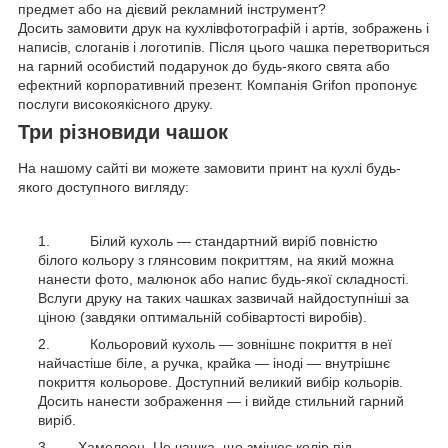
предмет або на дієвий рекламний інструмент?
Досить замовити друк на кухлівфотографій і артів, зображень і
написів, слоганів і логотипів. Після цього чашка перетвориться
на гарний особистий подарунок до будь-якого свята або
ефектний корпоративний презент. Компанія Grifon пропонує
послуги високоякісного друку.
Три різновиди чашок
На нашому сайті ви можете замовити принт на кухлі будь-
якого доступного вигляду:
Білий кухоль — стандартний виріб повністю
білого кольору з глянсовим покриттям, на який можна
нанести фото, малюнок або напис будь-якої складності.
Вслуги друку на таких чашках зазвичай найдоступніші за
ціною (завдяки оптимальній собівартості виробів).
Кольоровий кухоль — зовнішнє покриття в неї
найчастіше біле, а ручка, крайка — іноді — внутрішнє
покриття кольорове. Доступний великий вибір кольорів.
Досить нанести зображення — і вийде стильний гарний
виріб.
Хамелеон. Це чашка, що змінює колір під