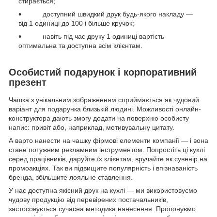
стирається;
доступний швидкий друк будь-якого накладу —
від 1 одиниці до 100 і більше кручок;
навіть під час друку 1 одиниці вартість
оптимальна та доступна всім клієнтам.
Особистий подарунок і корпоративний
презент
Чашка з унікальним зображенням сприймається як чудовий
варіант для подарунка близькій людині. Можливості онлайн-
конструктора дають змогу додати на поверхню особисту
напис: привіт або, наприклад, мотивувальну цитату.
А варто нанести на чашку фірмові елементи компанії — і вона
стане потужним рекламним інструментом. Попростіть ці кухлі
серед працівників, даруйте їх клієнтам, вручайте як сувенір на
промоакціях. Так ви підвищите популярність і впізнаваність
бренда, збільшите лояльне ставлення.
У нас доступна якісний друк на кухлі — ми використовуємо
чудову продукцію від перевірених постачальників,
застосовується сучасна методика нанесення. Пропонуємо