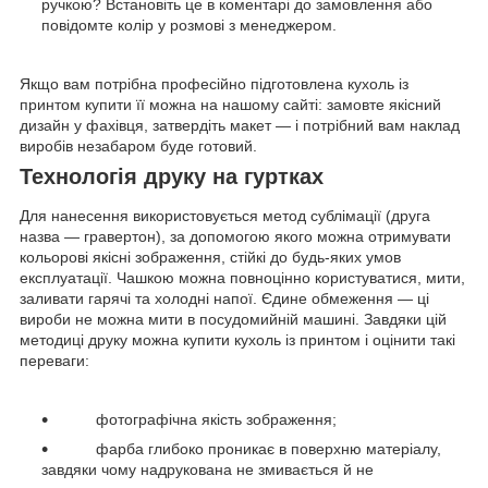
ручкою? Встановіть це в коментарі до замовлення або
повідомте колір у розмові з менеджером.
Якщо вам потрібна професійно підготовлена кухоль із
принтом купити її можна на нашому сайті: замовте якісний
дизайн у фахівця, затвердіть макет — і потрібний вам наклад
виробів незабаром буде готовий.
Технологія друку на гуртках
Для нанесення використовується метод сублімації (друга
назва — гравертон), за допомогою якого можна отримувати
кольорові якісні зображення, стійкі до будь-яких умов
експлуатації. Чашкою можна повноцінно користуватися, мити,
заливати гарячі та холодні напої. Єдине обмеження — ці
вироби не можна мити в посудомийній машині. Завдяки цій
методиці друку можна купити кухоль із принтом і оцінити такі
переваги:
фотографічна якість зображення;
фарба глибоко проникає в поверхню матеріалу,
завдяки чому надрукована не змивається й не