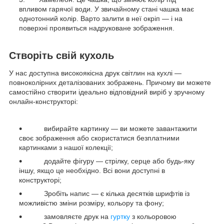
впливом гарячої води. У звичайному стані чашка має
однотонний колір. Варто залити в неї окріп — і на
поверхні проявиться надруковане зображення.
Створіть свій кухоль
У нас доступна високоякісна друк світлин на кухлі —
повноколірних деталізованих зображень. Причому ви можете
самостійно створити ідеально відповідний виріб у зручному
онлайн-конструкторі:
вибирайте картинку — ви можете завантажити
своє зображення або скористатися безплатними
картинками з нашої колекції;
додайте фігуру — стрілку, серце або будь-яку
іншу, якщо це необхідно. Всі вони доступні в
конструкторі;
Зробіть напис — є кілька десятків шрифтів із
можливістю зміни розміру, кольору та фону;
замовляєте друк на
гуртку
з кольоровою