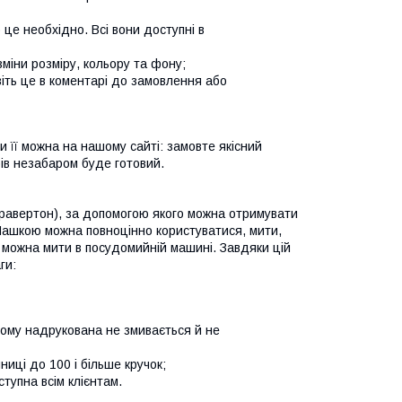
е необхідно. Всі вони доступні в
іни розміру, кольору та фону;
іть це в коментарі до замовлення або
и її можна на нашому сайті: замовте якісний
бів незабаром буде готовий.
гравертон), за допомогою якого можна отримувати
. Чашкою можна повноцінно користуватися, мити,
 можна мити в посудомийній машині. Завдяки цій
ги:
му надрукована не змивається й не
і до 100 і більше кручок;
упна всім клієнтам.