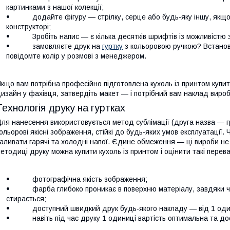
картинками з нашої колекції;
додайте фігуру — стрілку, серце або будь-яку іншу, якщо ц
конструкторі;
Зробіть напис — є кілька десятків шрифтів із можливістю зм
замовляєте друк на
гуртку
з кольоровою ручкою? Встанов
повідомте колір у розмові з менеджером.
кщо вам потрібна професійно підготовлена кухоль із принтом купит
изайн у фахівця, затвердіть макет — і потрібний вам наклад виро
Технологія друку на гуртках
ля нанесення використовується метод сублімації (друга назва — 
ольорові якісні зображення, стійкі до будь-яких умов експлуатації
аливати гарячі та холодні напої. Єдине обмеження — ці вироби не
етодиці друку можна купити кухоль із принтом і оцінити такі перева
фотографічна якість зображення;
фарба глибоко проникає в поверхню матеріалу, завдяки чо
стирається;
доступний швидкий друк будь-якого накладу — від 1 одиниц
навіть під час друку 1 одиниці вартість оптимальна та дост