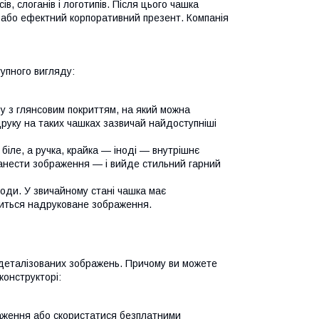
в, слоганів і логотипів. Після цього чашка
 або ефектний корпоративний презент. Компанія
упного вигляду:
 з глянсовим покриттям, на який можна
друку на таких чашках зазвичай найдоступніші
ле, а ручка, крайка — іноді — внутрішнє
нанести зображення — і вийде стильний гарний
оди. У звичайному стані чашка має
явиться надруковане зображення.
х деталізованих зображень. Причому ви можете
конструкторі:
ення або скористатися безплатними