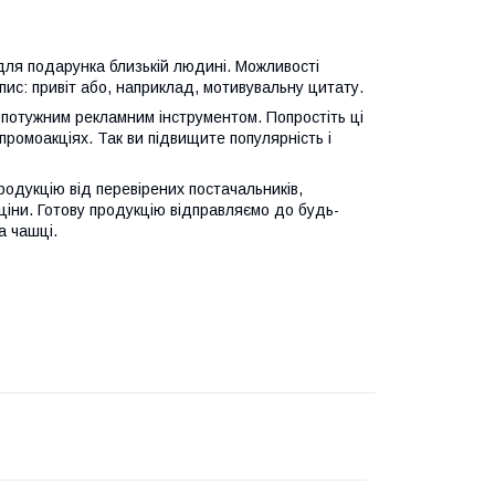
для подарунка близькій людині. Можливості
ис: привіт або, наприклад, мотивувальну цитату.
 потужним рекламним інструментом. Попростіть ці
 промоакціях. Так ви підвищите популярність і
родукцію від перевірених постачальників,
ціни. Готову продукцію відправляємо до будь-
а чашці.