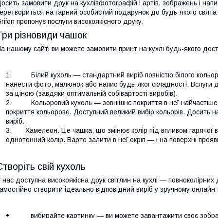
осить замовити друк на кухлівфотографій і артів, зображень і написі
еретвориться на гарний особистий подарунок до будь-якого свята
rifon пропонує послуги високоякісного друку.
Три різновиди чашок
а нашому сайті ви можете замовити принт на кухлі будь-якого дост
Білий кухоль — стандартний виріб повністю білого кольору
нанести фото, малюнок або напис будь-якої складності. Вслуги 
за ціною (завдяки оптимальній собівартості виробів).
Кольоровий кухоль — зовнішнє покриття в неї найчастіше бі
покриття кольорове. Доступний великий вибір кольорів. Досить 
виріб.
Хамелеон. Це чашка, що змінює колір під впливом гарячої в
однотонний колір. Варто залити в неї окріп — і на поверхні про
Створіть свій кухоль
 нас доступна високоякісна друк світлин на кухлі — повноколірни
амостійно створити ідеально відповідний виріб у зручному онлайн-
вибирайте картинку — ви можете завантажити своє зображ