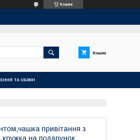
Кошик
Кошик
ЕННЯ ТА ОБМІН
нтом,чашка привітання з
,кружка на подарунок