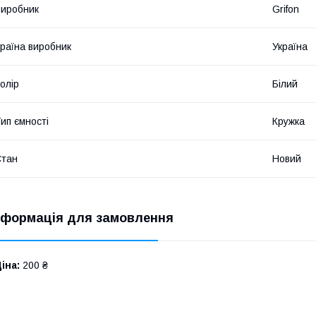
иробник
Grifon
раїна виробник
Україна
олір
Білий
ип ємності
Кружка
Стан
Новий
нформація для замовлення
іна:
200 ₴