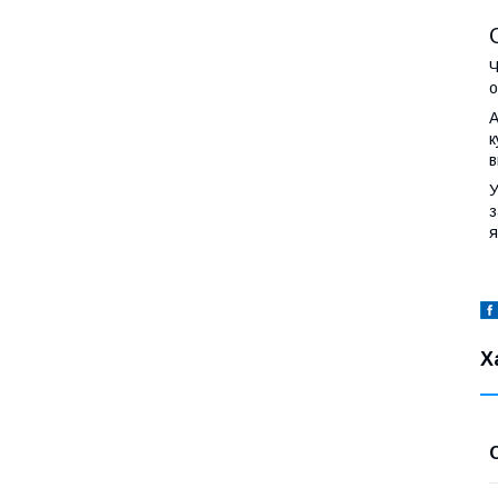
Ч
о
А
к
в
У
з
я
Х