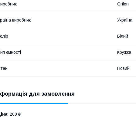
иробник
Grifon
раїна виробник
Україна
олір
Білий
ип ємності
Кружка
Стан
Новий
нформація для замовлення
іна:
200 ₴