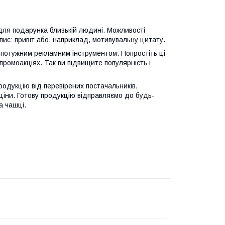
для подарунка близькій людині. Можливості
ис: привіт або, наприклад, мотивувальну цитату.
 потужним рекламним інструментом. Попростіть ці
 промоакціях. Так ви підвищите популярність і
родукцію від перевірених постачальників,
ціни. Готову продукцію відправляємо до будь-
а чашці.