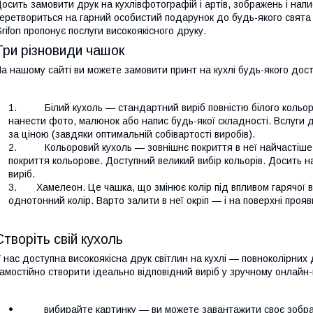
осить замовити друк на кухлівфотографій і артів, зображень і написі
еретвориться на гарний особистий подарунок до будь-якого свята
rifon пропонує послуги високоякісного друку.
Три різновиди чашок
а нашому сайті ви можете замовити принт на кухлі будь-якого дост
Білий кухоль — стандартний виріб повністю білого кольору
нанести фото, малюнок або напис будь-якої складності. Вслуги 
за ціною (завдяки оптимальній собівартості виробів).
Кольоровий кухоль — зовнішнє покриття в неї найчастіше бі
покриття кольорове. Доступний великий вибір кольорів. Досить 
виріб.
Хамелеон. Це чашка, що змінює колір під впливом гарячої в
однотонний колір. Варто залити в неї окріп — і на поверхні про
Створіть свій кухоль
 нас доступна високоякісна друк світлин на кухлі — повноколірни
амостійно створити ідеально відповідний виріб у зручному онлайн-
вибирайте картинку — ви можете завантажити своє зображ