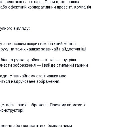
в, слоганів і логотипів. Після цього чашка
 або ефектний корпоративний презент. Компанія
упного вигляду:
 з глянсовим покриттям, на який можна
друку на таких чашках зазвичай найдоступніші
ле, а ручка, крайка — іноді — внутрішнє
нанести зображення — і вийде стильний гарний
оди. У звичайному стані чашка має
явиться надруковане зображення.
х деталізованих зображень. Причому ви можете
конструкторі:
ення або скористатися безплатними