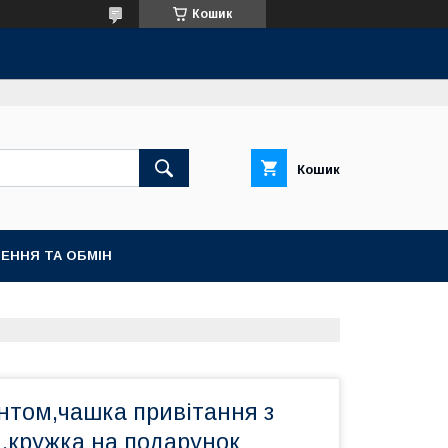
Кошик
Кошик
ЕННЯ ТА ОБМІН
нтом,чашка привітання з
,кружка на подарунок