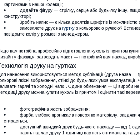
картинками з нашої колекції;
додайте фігуру — стрілку, серце або будь-яку іншу, якщо ц
конструкторі;
Зробіть напис — є кілька десятків шрифтів із можливістю зм
замовляєте друк на
гуртку
з кольоровою ручкою? Встанов
повідомте колір у розмові з менеджером.
кщо вам потрібна професійно підготовлена кухоль із принтом купит
изайн у фахівця, затвердіть макет — і потрібний вам наклад виро
Технологія друку на гуртках
ля нанесення використовується метод сублімації (друга назва — 
ольорові якісні зображення, стійкі до будь-яких умов експлуатації
аливати гарячі та холодні напої. Єдине обмеження — ці вироби не
етодиці друку можна купити кухоль із принтом і оцінити такі перева
фотографічна якість зображення;
фарба глибоко проникає в поверхню матеріалу, завдяки чо
стирається;
доступний швидкий друк будь-якого накладу — від 1 одиниц
навіть під час друку 1 одиниці вартість оптимальна та дост