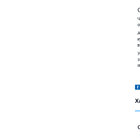
Ч
о
А
к
в
У
з
я
Х