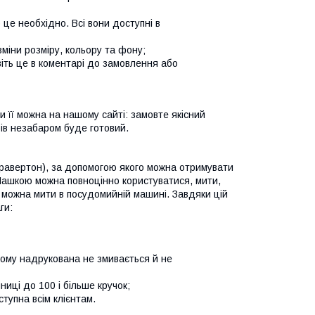
е необхідно. Всі вони доступні в
іни розміру, кольору та фону;
іть це в коментарі до замовлення або
и її можна на нашому сайті: замовте якісний
бів незабаром буде готовий.
гравертон), за допомогою якого можна отримувати
. Чашкою можна повноцінно користуватися, мити,
 можна мити в посудомийній машині. Завдяки цій
ги:
му надрукована не змивається й не
і до 100 і більше кручок;
упна всім клієнтам.