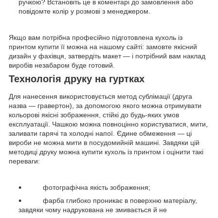
ручкою? Встановіть це в коментарі до замовлення або
повідомте колір у розмові з менеджером.
Якщо вам потрібна професійно підготовлена кухоль із
принтом купити її можна на нашому сайті: замовте якісний
дизайн у фахівця, затвердіть макет — і потрібний вам наклад
виробів незабаром буде готовий.
Технологія друку на гуртках
Для нанесення використовується метод сублімації (друга
назва — гравертон), за допомогою якого можна отримувати
кольорові якісні зображення, стійкі до будь-яких умов
експлуатації. Чашкою можна повноцінно користуватися, мити,
заливати гарячі та холодні напої. Єдине обмеження — ці
вироби не можна мити в посудомийній машині. Завдяки цій
методиці друку можна купити кухоль із принтом і оцінити такі
переваги:
фотографічна якість зображення;
фарба глибоко проникає в поверхню матеріалу,
завдяки чому надрукована не змивається й не