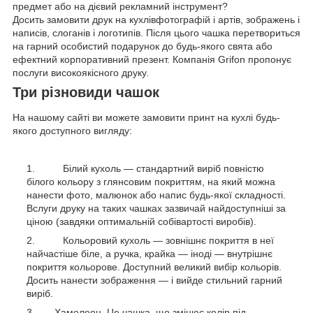
предмет або на дієвий рекламний інструмент?
Досить замовити друк на кухлівфотографій і артів, зображень і
написів, слоганів і логотипів. Після цього чашка перетвориться
на гарний особистий подарунок до будь-якого свята або
ефектний корпоративний презент. Компанія Grifon пропонує
послуги високоякісного друку.
Три різновиди чашок
На нашому сайті ви можете замовити принт на кухлі будь-
якого доступного вигляду:
Білий кухоль — стандартний виріб повністю
білого кольору з глянсовим покриттям, на який можна
нанести фото, малюнок або напис будь-якої складності.
Вслуги друку на таких чашках зазвичай найдоступніші за
ціною (завдяки оптимальній собівартості виробів).
Кольоровий кухоль — зовнішнє покриття в неї
найчастіше біле, а ручка, крайка — іноді — внутрішнє
покриття кольорове. Доступний великий вибір кольорів.
Досить нанести зображення — і вийде стильний гарний
виріб.
Хамелеон. Це чашка, що змінює колір під