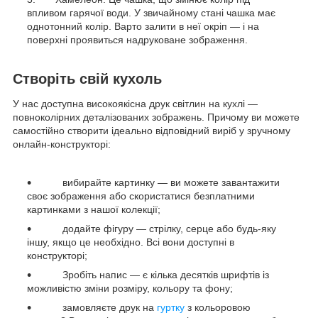
впливом гарячої води. У звичайному стані чашка має
однотонний колір. Варто залити в неї окріп — і на
поверхні проявиться надруковане зображення.
Створіть свій кухоль
У нас доступна високоякісна друк світлин на кухлі —
повноколірних деталізованих зображень. Причому ви можете
самостійно створити ідеально відповідний виріб у зручному
онлайн-конструкторі:
вибирайте картинку — ви можете завантажити
своє зображення або скористатися безплатними
картинками з нашої колекції;
додайте фігуру — стрілку, серце або будь-яку
іншу, якщо це необхідно. Всі вони доступні в
конструкторі;
Зробіть напис — є кілька десятків шрифтів із
можливістю зміни розміру, кольору та фону;
замовляєте друк на
гуртку
з кольоровою