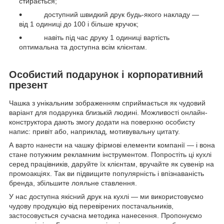
стирається;
доступний швидкий друк будь-якого накладу —
від 1 одиниці до 100 і більше кручок;
навіть під час друку 1 одиниці вартість
оптимальна та доступна всім клієнтам.
Особистий подарунок і корпоративний
презент
Чашка з унікальним зображенням сприймається як чудовий
варіант для подарунка близькій людині. Можливості онлайн-
конструктора дають змогу додати на поверхню особисту
напис: привіт або, наприклад, мотивувальну цитату.
А варто нанести на чашку фірмові елементи компанії — і вона
стане потужним рекламним інструментом. Попростіть ці кухлі
серед працівників, даруйте їх клієнтам, вручайте як сувенір на
промоакціях. Так ви підвищите популярність і впізнаваність
бренда, збільшите лояльне ставлення.
У нас доступна якісний друк на кухлі — ми використовуємо
чудову продукцію від перевірених постачальників,
застосовується сучасна методика нанесення. Пропонуємо