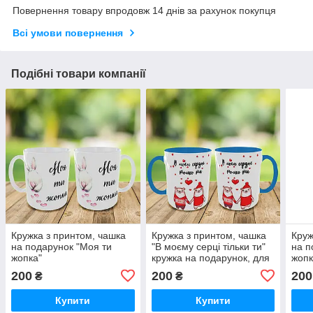
Повернення товару впродовж 14 днів за рахунок покупця
Всі умови повернення
Подібні товари компанії
Кружка з принтом, чашка
Кружка з принтом, чашка
Круж
на подарунок "Моя ти
"В моєму серці тільки ти"
на п
жопка"
кружка на подарунок, для
жопк
коханого
200
200
200
₴
₴
Купити
Купити