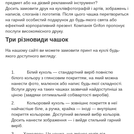
предмет або на дієвий рекламний інструмент?
Досить замовити друк на кухлівфотографій і артів, зображень і
написів, слоганів і логотипів. Після цього чашка перетвориться
на гарний особистий подарунок до будь-якого свята або
ефектний корпоративний презент. Компанія Grifon пропонує
послуги високоякісного друку.
Три різновиди чашок
На нашому сайті ви можете замовити принт на кухлі будь-
якого доступного вигляду:
Білий кухоль — стандартний виріб повністю
білого кольору з глянсовим покриттям, на який можна
нанести фото, малюнок або напис будь-якої складності.
Вслуги друку на таких чашках зазвичай найдоступніші за
ціною (завдяки оптимальній собівартості виробів).
Кольоровий кухоль — зовнішнє покриття в неї
найчастіше біле, а ручка, крайка — іноді — внутрішнє
покриття кольорове. Доступний великий вибір кольорів.
Досить нанести зображення — і вийде стильний гарний
виріб.
Хамелеон. Це чашка, що змінює колір під