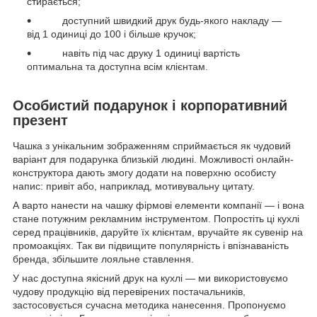
стирається;
доступний швидкий друк будь-якого накладу —
від 1 одиниці до 100 і більше кручок;
навіть під час друку 1 одиниці вартість
оптимальна та доступна всім клієнтам.
Особистий подарунок і корпоративний
презент
Чашка з унікальним зображенням сприймається як чудовий
варіант для подарунка близькій людині. Можливості онлайн-
конструктора дають змогу додати на поверхню особисту
напис: привіт або, наприклад, мотивувальну цитату.
А варто нанести на чашку фірмові елементи компанії — і вона
стане потужним рекламним інструментом. Попростіть ці кухлі
серед працівників, даруйте їх клієнтам, вручайте як сувенір на
промоакціях. Так ви підвищите популярність і впізнаваність
бренда, збільшите лояльне ставлення.
У нас доступна якісний друк на кухлі — ми використовуємо
чудову продукцію від перевірених постачальників,
застосовується сучасна методика нанесення. Пропонуємо