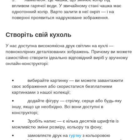
впливом гарячої води. У звичайному стані чашка має
однотонний колір. Варто залити в неї окріп — і на
поверхні проявиться надруковане зображення.
Створіть свій кухоль
У нас доступна високоякісна друк світлин на кухлі —
повноколірних деталізованих зображень. Причому ви можете
самостійно створити ідеально відповідний виріб у зручному
онлайн-конструкторі:
вибирайте картинку — ви можете завантажити
своє зображення або скористатися безплатними
картинками з нашої колекції;
додайте фігуру — стрілку, серце або будь-яку
іншу, якщо це необхідно. Всі вони доступні в
конструкторі;
Зробіть напис — є кілька десятків шрифтів із
можливістю зміни розміру, кольору та фону;
замовляєте друк на
гуртку
з кольоровою