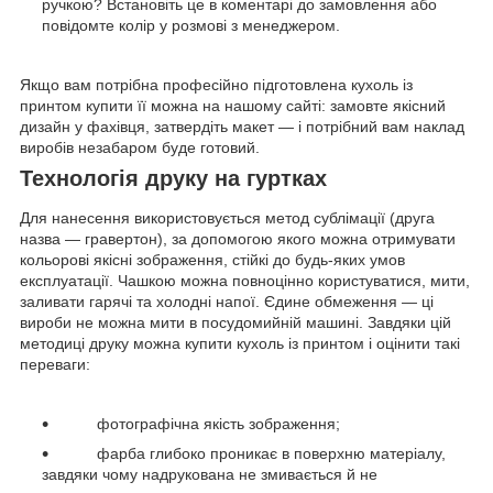
ручкою? Встановіть це в коментарі до замовлення або
повідомте колір у розмові з менеджером.
Якщо вам потрібна професійно підготовлена кухоль із
принтом купити її можна на нашому сайті: замовте якісний
дизайн у фахівця, затвердіть макет — і потрібний вам наклад
виробів незабаром буде готовий.
Технологія друку на гуртках
Для нанесення використовується метод сублімації (друга
назва — гравертон), за допомогою якого можна отримувати
кольорові якісні зображення, стійкі до будь-яких умов
експлуатації. Чашкою можна повноцінно користуватися, мити,
заливати гарячі та холодні напої. Єдине обмеження — ці
вироби не можна мити в посудомийній машині. Завдяки цій
методиці друку можна купити кухоль із принтом і оцінити такі
переваги:
фотографічна якість зображення;
фарба глибоко проникає в поверхню матеріалу,
завдяки чому надрукована не змивається й не