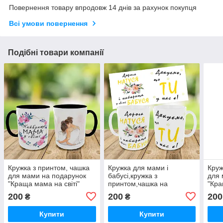
Повернення товару впродовж 14 днів за рахунок покупця
Всі умови повернення
Подібні товари компанії
Кружка з принтом, чашка
Кружка для мами і
Круж
для мами на подарунок
бабусі,кружка з
для 
"Краща мама на світі"
принтом,чашка на
"Кра
подарунок,друк на чашках
200
200
200
₴
₴
Купити
Купити