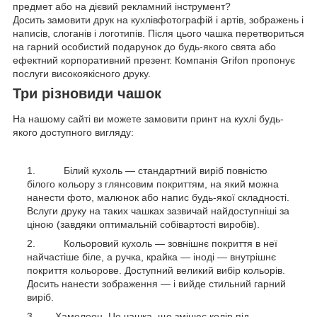
предмет або на дієвий рекламний інструмент?
Досить замовити друк на кухлівфотографій і артів, зображень і
написів, слоганів і логотипів. Після цього чашка перетвориться
на гарний особистий подарунок до будь-якого свята або
ефектний корпоративний презент. Компанія Grifon пропонує
послуги високоякісного друку.
Три різновиди чашок
На нашому сайті ви можете замовити принт на кухлі будь-
якого доступного вигляду:
Білий кухоль — стандартний виріб повністю
білого кольору з глянсовим покриттям, на який можна
нанести фото, малюнок або напис будь-якої складності.
Вслуги друку на таких чашках зазвичай найдоступніші за
ціною (завдяки оптимальній собівартості виробів).
Кольоровий кухоль — зовнішнє покриття в неї
найчастіше біле, а ручка, крайка — іноді — внутрішнє
покриття кольорове. Доступний великий вибір кольорів.
Досить нанести зображення — і вийде стильний гарний
виріб.
Хамелеон. Це чашка, що змінює колір під