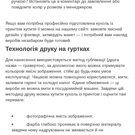
ручкою? Встановіть це в коментарі до замовлення або
повідомте колір у розмові з менеджером.
Якщо вам потрібна професійно підготовлена кухоль із
принтом купити її можна на нашому сайті: замовте якісний
дизайн у фахівця, затвердіть макет — і потрібний вам наклад
виробів незабаром буде готовий.
Технологія друку на гуртках
Для нанесення використовується метод сублімації (друга
назва — гравертон), за допомогою якого можна отримувати
кольорові якісні зображення, стійкі до будь-яких умов
експлуатації. Чашкою можна повноцінно користуватися, мити,
заливати гарячі та холодні напої. Єдине обмеження — ці
вироби не можна мити в посудомийній машині. Завдяки цій
методиці друку можна купити кухоль із принтом і оцінити такі
переваги:
фотографічна якість зображення;
фарба глибоко проникає в поверхню матеріалу,
завдяки чому надрукована не змивається й не