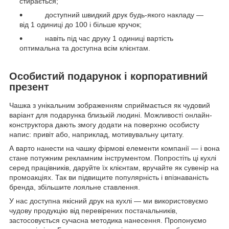
стирається;
доступний швидкий друк будь-якого накладу —
від 1 одиниці до 100 і більше кручок;
навіть під час друку 1 одиниці вартість
оптимальна та доступна всім клієнтам.
Особистий подарунок і корпоративний
презент
Чашка з унікальним зображенням сприймається як чудовий
варіант для подарунка близькій людині. Можливості онлайн-
конструктора дають змогу додати на поверхню особисту
напис: привіт або, наприклад, мотивувальну цитату.
А варто нанести на чашку фірмові елементи компанії — і вона
стане потужним рекламним інструментом. Попростіть ці кухлі
серед працівників, даруйте їх клієнтам, вручайте як сувенір на
промоакціях. Так ви підвищите популярність і впізнаваність
бренда, збільшите лояльне ставлення.
У нас доступна якісний друк на кухлі — ми використовуємо
чудову продукцію від перевірених постачальників,
застосовується сучасна методика нанесення. Пропонуємо