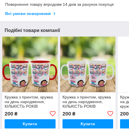
Повернення товару впродовж 14 днів за рахунок покупця
Всі умови повернення
Подібні товари компанії
Кружка з принтом, кружка
Кружка з принтом, кружка
Круж
на день народження,
на день народження,
на д
КІЛЬКІСТЬ РОКІВ
КІЛЬКІСТЬ РОКІВ
круж
ЗАМІНИМО , кружка в
ЗАМІНИМО , кружка в
200
200
200
₴
₴
подарунок
подарунок
Купити
Купити