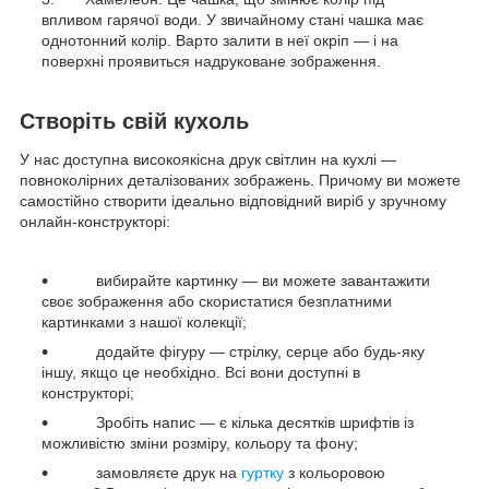
впливом гарячої води. У звичайному стані чашка має
однотонний колір. Варто залити в неї окріп — і на
поверхні проявиться надруковане зображення.
Створіть свій кухоль
У нас доступна високоякісна друк світлин на кухлі —
повноколірних деталізованих зображень. Причому ви можете
самостійно створити ідеально відповідний виріб у зручному
онлайн-конструкторі:
вибирайте картинку — ви можете завантажити
своє зображення або скористатися безплатними
картинками з нашої колекції;
додайте фігуру — стрілку, серце або будь-яку
іншу, якщо це необхідно. Всі вони доступні в
конструкторі;
Зробіть напис — є кілька десятків шрифтів із
можливістю зміни розміру, кольору та фону;
замовляєте друк на
гуртку
з кольоровою