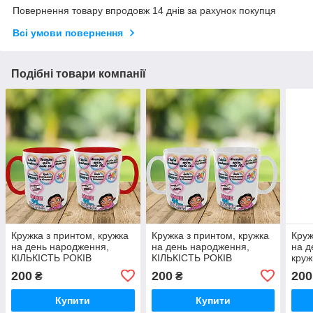
Повернення товару впродовж 14 днів за рахунок покупця
Всі умови повернення
Подібні товари компанії
Кружка з принтом, кружка
Кружка з принтом, кружка
Круж
на день народження,
на день народження,
на д
КІЛЬКІСТЬ РОКІВ
КІЛЬКІСТЬ РОКІВ
круж
ЗАМІНИМО , кружка в
ЗАМІНИМО , кружка в
200
200
200
₴
₴
подарунок
подарунок
Купити
Купити