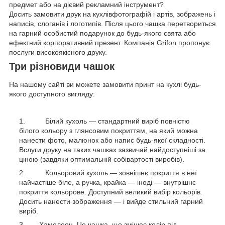
предмет або на дієвий рекламний інструмент?
Досить замовити друк на кухлівфотографій і артів, зображень і
написів, слоганів і логотипів. Після цього чашка перетвориться
на гарний особистий подарунок до будь-якого свята або
ефектний корпоративний презент. Компанія Grifon пропонує
послуги високоякісного друку.
Три різновиди чашок
На нашому сайті ви можете замовити принт на кухлі будь-
якого доступного вигляду:
Білий кухоль — стандартний виріб повністю
білого кольору з глянсовим покриттям, на який можна
нанести фото, малюнок або напис будь-якої складності.
Вслуги друку на таких чашках зазвичай найдоступніші за
ціною (завдяки оптимальній собівартості виробів).
Кольоровий кухоль — зовнішнє покриття в неї
найчастіше біле, а ручка, крайка — іноді — внутрішнє
покриття кольорове. Доступний великий вибір кольорів.
Досить нанести зображення — і вийде стильний гарний
виріб.
Хамелеон. Це чашка, що змінює колір під