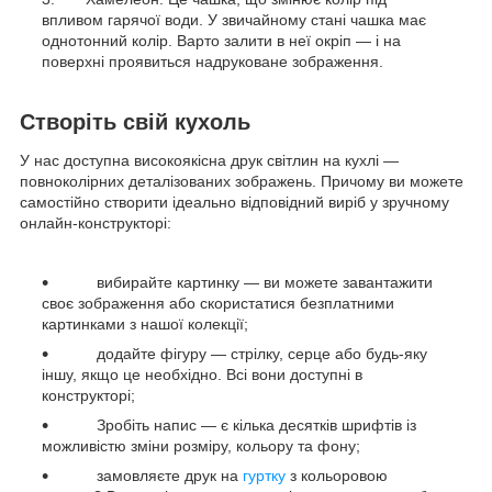
впливом гарячої води. У звичайному стані чашка має
однотонний колір. Варто залити в неї окріп — і на
поверхні проявиться надруковане зображення.
Створіть свій кухоль
У нас доступна високоякісна друк світлин на кухлі —
повноколірних деталізованих зображень. Причому ви можете
самостійно створити ідеально відповідний виріб у зручному
онлайн-конструкторі:
вибирайте картинку — ви можете завантажити
своє зображення або скористатися безплатними
картинками з нашої колекції;
додайте фігуру — стрілку, серце або будь-яку
іншу, якщо це необхідно. Всі вони доступні в
конструкторі;
Зробіть напис — є кілька десятків шрифтів із
можливістю зміни розміру, кольору та фону;
замовляєте друк на
гуртку
з кольоровою