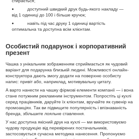
стирається;
доступний швидкий друк будь-якого накладу —
від 1 одиниці до 100 і більше кручок;
навіть під час друку 1 одиниці вартість
оптимальна та доступна всім клієнтам.
Особистий подарунок і корпоративний
презент
Чашка з унікальним зображенням сприймається як чудовий
варіант для подарунка близькій людині. Можливості онлайн-
конструктора дають змогу додати на поверхню особисту
напис: привіт або, наприклад, мотивувальну цитату.
А варто нанести на чашку фірмові елементи компанії — і вона
стане потужним рекламним інструментом. Попростіть ці кухлі
серед працівників, даруйте їх клієнтам, вручайте як сувенір на
промоакціях. Так ви підвищите популярність і впізнаваність
бренда, збільшите лояльне ставлення.
У нас доступна якісний друк на кухлі — ми використовуємо
чудову продукцію від перевірених постачальників,
застосовується сучасна методика нанесення. Пропонуємо