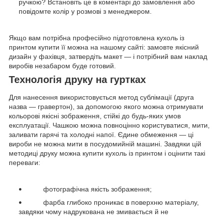
ручкою? Встановіть це в коментарі до замовлення або
повідомте колір у розмові з менеджером.
Якщо вам потрібна професійно підготовлена кухоль із
принтом купити її можна на нашому сайті: замовте якісний
дизайн у фахівця, затвердіть макет — і потрібний вам наклад
виробів незабаром буде готовий.
Технологія друку на гуртках
Для нанесення використовується метод сублімації (друга
назва — гравертон), за допомогою якого можна отримувати
кольорові якісні зображення, стійкі до будь-яких умов
експлуатації. Чашкою можна повноцінно користуватися, мити,
заливати гарячі та холодні напої. Єдине обмеження — ці
вироби не можна мити в посудомийній машині. Завдяки цій
методиці друку можна купити кухоль із принтом і оцінити такі
переваги:
фотографічна якість зображення;
фарба глибоко проникає в поверхню матеріалу,
завдяки чому надрукована не змивається й не