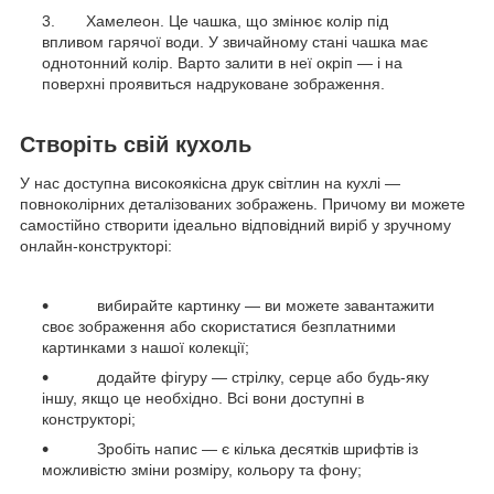
Хамелеон. Це чашка, що змінює колір під
впливом гарячої води. У звичайному стані чашка має
однотонний колір. Варто залити в неї окріп — і на
поверхні проявиться надруковане зображення.
Створіть свій кухоль
У нас доступна високоякісна друк світлин на кухлі —
повноколірних деталізованих зображень. Причому ви можете
самостійно створити ідеально відповідний виріб у зручному
онлайн-конструкторі:
вибирайте картинку — ви можете завантажити
своє зображення або скористатися безплатними
картинками з нашої колекції;
додайте фігуру — стрілку, серце або будь-яку
іншу, якщо це необхідно. Всі вони доступні в
конструкторі;
Зробіть напис — є кілька десятків шрифтів із
можливістю зміни розміру, кольору та фону;