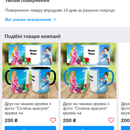
Умови повернення
Повернення товару впродовж 14 днів за рахунок покупця
Всі умови повернення
Подібні товари компанії
Друк на чашках,кружка з
Друк на чашках,кружка з
Друк
фото "Спляча красуня"
фото "Спляча красуня"
фото
кружка на
кружка на
круж
подарунок,кружка з вашим
подарунок,кружка з вашим
пода
200
200
200
₴
₴
фото
фото
фот