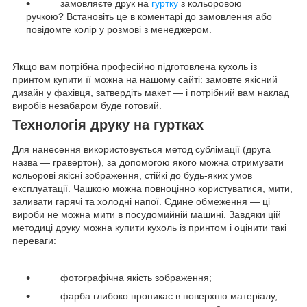
замовляєте друк на
гуртку
з кольоровою
ручкою? Встановіть це в коментарі до замовлення або
повідомте колір у розмові з менеджером.
Якщо вам потрібна професійно підготовлена кухоль із
принтом купити її можна на нашому сайті: замовте якісний
дизайн у фахівця, затвердіть макет — і потрібний вам наклад
виробів незабаром буде готовий.
Технологія друку на гуртках
Для нанесення використовується метод сублімації (друга
назва — гравертон), за допомогою якого можна отримувати
кольорові якісні зображення, стійкі до будь-яких умов
експлуатації. Чашкою можна повноцінно користуватися, мити,
заливати гарячі та холодні напої. Єдине обмеження — ці
вироби не можна мити в посудомийній машині. Завдяки цій
методиці друку можна купити кухоль із принтом і оцінити такі
переваги:
фотографічна якість зображення;
фарба глибоко проникає в поверхню матеріалу,