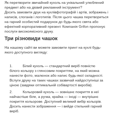
Як перетворити звичайний кухоль на унікальний улюблений
предмет або на дієвий рекламний інструмент?
Досить замовити друк на кухлівфотографій і артів, зображень і
написів, слоганів і логотипів. Після цього чашка перетвориться
на гарний особистий подарунок до будь-якого свята або
ефектний корпоративний презент. Компанія Grifon пропонує
послуги високоякісного друку.
Три різновиди чашок
На нашому сайті ви можете замовити принт на кухлі будь-
якого доступного вигляду:
Білий кухоль — стандартний виріб повністю
білого кольору з глянсовим покриттям, на який можна
нанести фото, малюнок або напис будь-якої складності.
Вслуги друку на таких чашках зазвичай найдоступніші за
ціною (завдяки оптимальній собівартості виробів).
Кольоровий кухоль — зовнішнє покриття в неї
найчастіше біле, а ручка, крайка — іноді — внутрішнє
покриття кольорове. Доступний великий вибір кольорів.
Досить нанести зображення — і вийде стильний гарний
виріб.