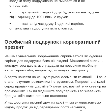
завдяки чому надрукована не змивається й не
стирається;
доступний швидкий друк будь-якого накладу —
від 1 одиниці до 100 і більше кручок;
навіть під час друку 1 одиниці вартість
оптимальна та доступна всім клієнтам.
Особистий подарунок і корпоративний
презент
Чашка з унікальним зображенням сприймається як чудовий
варіант для подарунка близькій людині. Можливості онлайн-
конструктора дають змогу додати на поверхню особисту
напис: привіт або, наприклад, мотивувальну цитату.
А варто нанести на чашку фірмові елементи компанії — і вона
стане потужним рекламним інструментом. Попростіть ці кухлі
серед працівників, даруйте їх клієнтам, вручайте як сувенір на
промоакціях. Так ви підвищите популярність і впізнаваність
бренда, збільшите лояльне ставлення.
У нас доступна якісний друк на кухлі — ми використовуємо
чудову продукцію від перевірених постачальників,