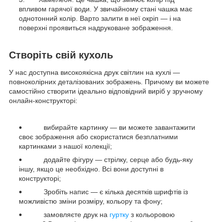
впливом гарячої води. У звичайному стані чашка має
однотонний колір. Варто залити в неї окріп — і на
поверхні проявиться надруковане зображення.
Створіть свій кухоль
У нас доступна високоякісна друк світлин на кухлі —
повноколірних деталізованих зображень. Причому ви можете
самостійно створити ідеально відповідний виріб у зручному
онлайн-конструкторі:
вибирайте картинку — ви можете завантажити
своє зображення або скористатися безплатними
картинками з нашої колекції;
додайте фігуру — стрілку, серце або будь-яку
іншу, якщо це необхідно. Всі вони доступні в
конструкторі;
Зробіть напис — є кілька десятків шрифтів із
можливістю зміни розміру, кольору та фону;
замовляєте друк на
гуртку
з кольоровою