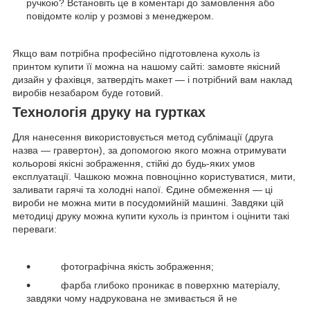
ручкою? Встановіть це в коментарі до замовлення або
повідомте колір у розмові з менеджером.
Якщо вам потрібна професійно підготовлена кухоль із
принтом купити її можна на нашому сайті: замовте якісний
дизайн у фахівця, затвердіть макет — і потрібний вам наклад
виробів незабаром буде готовий.
Технологія друку на гуртках
Для нанесення використовується метод сублімації (друга
назва — гравертон), за допомогою якого можна отримувати
кольорові якісні зображення, стійкі до будь-яких умов
експлуатації. Чашкою можна повноцінно користуватися, мити,
заливати гарячі та холодні напої. Єдине обмеження — ці
вироби не можна мити в посудомийній машині. Завдяки цій
методиці друку можна купити кухоль із принтом і оцінити такі
переваги:
фотографічна якість зображення;
фарба глибоко проникає в поверхню матеріалу,
завдяки чому надрукована не змивається й не