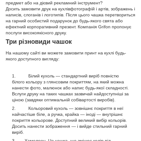
предмет або на дієвий рекламний інструмент?
Досить замовити друк на кухлівфотографій і артів, зображень і
написів, слоганів і логотипів. Після цього чашка перетвориться
на гарний особистий подарунок до будь-якого свята або
ефектний корпоративний презент. Компанія Grifon пропонує
послуги високоякісного друку.
Три різновиди чашок
На нашому сайті ви можете замовити принт на кухлі будь-
якого доступного вигляду:
Білий кухоль — стандартний виріб повністю
білого кольору з глянсовим покриттям, на який можна
нанести фото, малюнок або напис будь-якої складності.
Вслуги друку на таких чашках зазвичай найдоступніші за
ціною (завдяки оптимальній собівартості виробів).
Кольоровий кухоль — зовнішнє покриття в неї
найчастіше біле, а ручка, крайка — іноді — внутрішнє
покриття кольорове. Доступний великий вибір кольорів.
Досить нанести зображення — і вийде стильний гарний
виріб.
Хамелеон. Це чашка, що змінює колір під