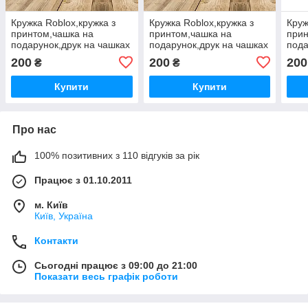
Кружка Roblox,кружка з
Кружка Roblox,кружка з
Круж
принтом,чашка на
принтом,чашка на
прин
подарунок,друк на чашках
подарунок,друк на чашках
пода
200
200
200
₴
₴
Купити
Купити
Про нас
100% позитивних з 110 відгуків за рік
Працює з 01.10.2011
м. Київ
Київ, Україна
Контакти
Сьогодні працює з 09:00 до 21:00
Показати весь графік роботи