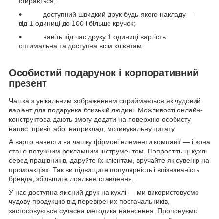
стирається;
доступний швидкий друк будь-якого накладу —
від 1 одиниці до 100 і більше кручок;
навіть під час друку 1 одиниці вартість
оптимальна та доступна всім клієнтам.
Особистий подарунок і корпоративний
презент
Чашка з унікальним зображенням сприймається як чудовий
варіант для подарунка близькій людині. Можливості онлайн-
конструктора дають змогу додати на поверхню особисту
напис: привіт або, наприклад, мотивувальну цитату.
А варто нанести на чашку фірмові елементи компанії — і вона
стане потужним рекламним інструментом. Попростіть ці кухлі
серед працівників, даруйте їх клієнтам, вручайте як сувенір на
промоакціях. Так ви підвищите популярність і впізнаваність
бренда, збільшите лояльне ставлення.
У нас доступна якісний друк на кухлі — ми використовуємо
чудову продукцію від перевірених постачальників,
застосовується сучасна методика нанесення. Пропонуємо