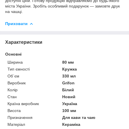
доступні ціни. Готову продукцію відправляємо до будь-якого
міста України. Зробіть особливий подарунок — замовте друк
на чашці.
Приховати
Характеристики
Основні
Ширина
80 мм
Тип ємності
Кружка
Об`єм
330 мл
Виробник
Grifon
Колір
Білий
Стан
Новий
Країна виробник
Україна
Висота
100 мм
Призначення
Для кави та чаю
Матеріал
Кераміка