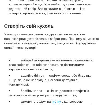
впливом гарячої води. У звичайному стані чашка має
однотонний колір. Варто залити в неї окріп — і на
поверхні проявиться надруковане зображення.
Створіть свій кухоль
У нас доступна високоякісна друк світлин на кухлі —
повноколірних деталізованих зображень. Причому ви можете
самостійно створити ідеально відповідний виріб у зручному
онлайн-конструкторі:
вибирайте картинку — ви можете завантажити
своє зображення або скористатися безплатними
картинками з нашої колекції;
додайте фігуру — стрілку, серце або будь-яку
іншу, якщо це необхідно. Всі вони доступні в
конструкторі;
Зробіть напис — є кілька десятків шрифтів із
можливістю зміни розміру, кольору та фону;
замовляєте друк на
гуртку
з кольоровою