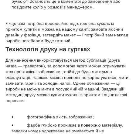
ручкою? Встановіть це в коментарі до замовлення або
повідомте колір у розмові з менеджером.
Якщо вам потрібна професійно підготовлена кухоль із
принтом купити її можна на нашому сайті: замовте якісний
дизайн у фахівця, затвердіть макет — і потрібний вам наклад
виробів незабаром буде готовий.
Технологія друку на гуртках
Для нанесення використовується метод сублімації (друга
назва — гравертон), за допомогою якого можна отримувати
кольорові якісні зображення, стійкі до будь-яких умов
експлуатації. Чашкою можна повноцінно користуватися, мити,
заливати гарячі та холодні напої. Єдине обмеження — ці
вироби не можна мити в посудомийній машині. Завдяки цій
методиці друку можна купити кухоль із принтом і оцінити такі
переваги:
фотографічна якість зображення;
фарба глибоко проникає в поверхню матеріалу,
завдяки чому надрукована не змивається й не