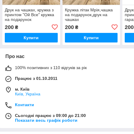
Друк на чашках, кружка з
Кружка літак Мрія,чашка
Друк
принтом "Ой Все" кружка
на подарунок,друк на
прин
на подарунок
чашках
гара
пода
200
200
200
₴
₴
Купити
Купити
Про нас
100% позитивних з 110 відгуків за рік
Працює з 01.10.2011
м. Київ
Київ, Україна
Контакти
Сьогодні працює з 09:00 до 21:00
Показати весь графік роботи