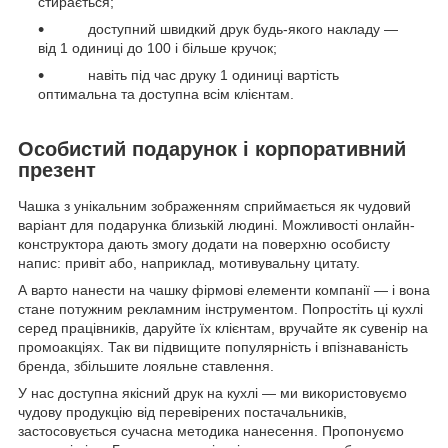
стирається;
доступний швидкий друк будь-якого накладу —
від 1 одиниці до 100 і більше кручок;
навіть під час друку 1 одиниці вартість
оптимальна та доступна всім клієнтам.
Особистий подарунок і корпоративний
презент
Чашка з унікальним зображенням сприймається як чудовий
варіант для подарунка близькій людині. Можливості онлайн-
конструктора дають змогу додати на поверхню особисту
напис: привіт або, наприклад, мотивувальну цитату.
А варто нанести на чашку фірмові елементи компанії — і вона
стане потужним рекламним інструментом. Попростіть ці кухлі
серед працівників, даруйте їх клієнтам, вручайте як сувенір на
промоакціях. Так ви підвищите популярність і впізнаваність
бренда, збільшите лояльне ставлення.
У нас доступна якісний друк на кухлі — ми використовуємо
чудову продукцію від перевірених постачальників,
застосовується сучасна методика нанесення. Пропонуємо