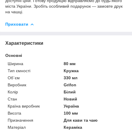
доступні ціни. Готову продукцію відправляємо до будь-якого
міста України. Зробіть особливий подарунок — замовте друк
на чашці.
Приховати
Характеристики
Основні
Ширина
80 мм
Тип ємності
Кружка
Об`єм
330 мл
Виробник
Grifon
Колір
Білий
Стан
Новий
Країна виробник
Україна
Висота
100 мм
Призначення
Для кави та чаю
Матеріал
Кераміка