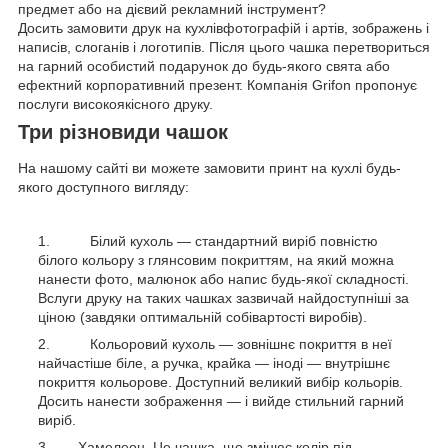
предмет або на дієвий рекламний інструмент?
Досить замовити друк на кухлівфотографій і артів, зображень і
написів, слоганів і логотипів. Після цього чашка перетвориться
на гарний особистий подарунок до будь-якого свята або
ефектний корпоративний презент. Компанія Grifon пропонує
послуги високоякісного друку.
Три різновиди чашок
На нашому сайті ви можете замовити принт на кухлі будь-
якого доступного вигляду:
Білий кухоль — стандартний виріб повністю
білого кольору з глянсовим покриттям, на який можна
нанести фото, малюнок або напис будь-якої складності.
Вслуги друку на таких чашках зазвичай найдоступніші за
ціною (завдяки оптимальній собівартості виробів).
Кольоровий кухоль — зовнішнє покриття в неї
найчастіше біле, а ручка, крайка — іноді — внутрішнє
покриття кольорове. Доступний великий вибір кольорів.
Досить нанести зображення — і вийде стильний гарний
виріб.
Хамелеон. Це чашка, що змінює колір під