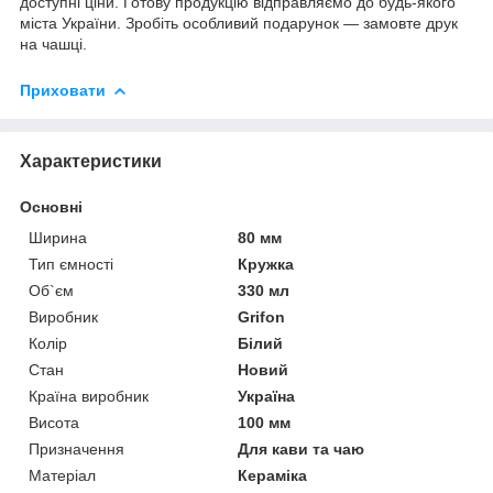
доступні ціни. Готову продукцію відправляємо до будь-якого
міста України. Зробіть особливий подарунок — замовте друк
на чашці.
Приховати
Характеристики
Основні
Ширина
80 мм
Тип ємності
Кружка
Об`єм
330 мл
Виробник
Grifon
Колір
Білий
Стан
Новий
Країна виробник
Україна
Висота
100 мм
Призначення
Для кави та чаю
Матеріал
Кераміка