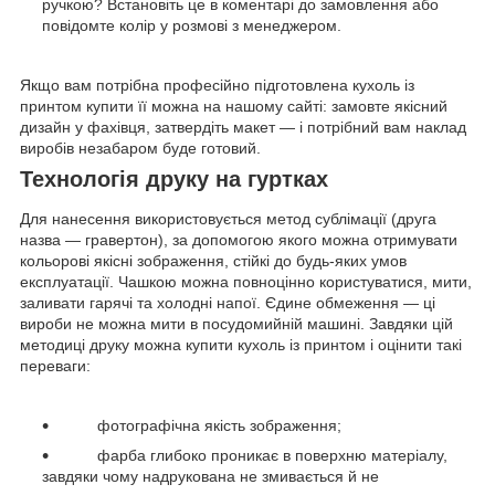
ручкою? Встановіть це в коментарі до замовлення або
повідомте колір у розмові з менеджером.
Якщо вам потрібна професійно підготовлена кухоль із
принтом купити її можна на нашому сайті: замовте якісний
дизайн у фахівця, затвердіть макет — і потрібний вам наклад
виробів незабаром буде готовий.
Технологія друку на гуртках
Для нанесення використовується метод сублімації (друга
назва — гравертон), за допомогою якого можна отримувати
кольорові якісні зображення, стійкі до будь-яких умов
експлуатації. Чашкою можна повноцінно користуватися, мити,
заливати гарячі та холодні напої. Єдине обмеження — ці
вироби не можна мити в посудомийній машині. Завдяки цій
методиці друку можна купити кухоль із принтом і оцінити такі
переваги:
фотографічна якість зображення;
фарба глибоко проникає в поверхню матеріалу,
завдяки чому надрукована не змивається й не