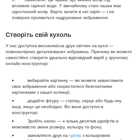
впливом гарячої води. У звичайному стані чашка має
однотонний колір. Варто залити в неї окріп — і на
поверхні проявиться надруковане зображення.
Створіть свій кухоль
У нас доступна високоякісна друк світлин на кухлі —
повноколірних деталізованих зображень. Причому ви можете
самостійно створити ідеально відповідний виріб у зручному
онлайн-конструкторі:
вибирайте картинку — ви можете завантажити
своє зображення або скористатися безплатними
картинками з нашої колекції;
додайте фігуру — стрілку, серце або будь-яку
іншу, якщо це необхідно. Всі вони доступні в
конструкторі;
Зробіть напис — є кілька десятків шрифтів із
можливістю зміни розміру, кольору та фону;
замовляєте друк на
гуртку
з кольоровою