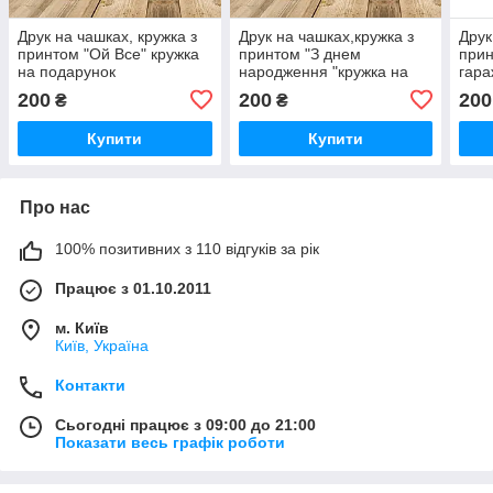
Друк на чашках, кружка з
Друк на чашках,кружка з
Друк
принтом "Ой Все" кружка
принтом "З днем
прин
на подарунок
народження "кружка на
гара
подарунок,чашка на день
пода
200
200
200
₴
₴
народження
Купити
Купити
Про нас
100% позитивних з 110 відгуків за рік
Працює з 01.10.2011
м. Київ
Київ, Україна
Контакти
Сьогодні працює з 09:00 до 21:00
Показати весь графік роботи