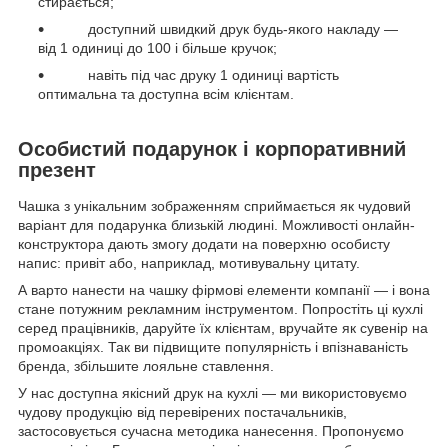
стирається;
доступний швидкий друк будь-якого накладу —
від 1 одиниці до 100 і більше кручок;
навіть під час друку 1 одиниці вартість
оптимальна та доступна всім клієнтам.
Особистий подарунок і корпоративний
презент
Чашка з унікальним зображенням сприймається як чудовий
варіант для подарунка близькій людині. Можливості онлайн-
конструктора дають змогу додати на поверхню особисту
напис: привіт або, наприклад, мотивувальну цитату.
А варто нанести на чашку фірмові елементи компанії — і вона
стане потужним рекламним інструментом. Попростіть ці кухлі
серед працівників, даруйте їх клієнтам, вручайте як сувенір на
промоакціях. Так ви підвищите популярність і впізнаваність
бренда, збільшите лояльне ставлення.
У нас доступна якісний друк на кухлі — ми використовуємо
чудову продукцію від перевірених постачальників,
застосовується сучасна методика нанесення. Пропонуємо