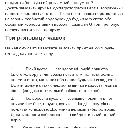
предмет або на дієвий рекламний інструмент?
Досить замовити друк на кухлівфотографій і артів, зображень і
написів, слоганів і логотипів. Після цього чашка перетвориться
на гарний особистий подарунок до будь-якого свята або
ефектний корпоративний презент. Компанія Grifon пропонує
послуги високоякісного друку.
Три різновиди чашок
На нашому сайті ви можете замовити принт на кухлі будь-
якого доступного вигляду:
Білий кухоль — стандартний виріб повністю
білого кольору з глянсовим покриттям, на який можна
нанести фото, малюнок або напис будь-якої складності.
Вслуги друку на таких чашках зазвичай найдоступніші за
ціною (завдяки оптимальній собівартості виробів).
Кольоровий кухоль — зовнішнє покриття в неї
найчастіше біле, а ручка, крайка — іноді — внутрішнє
покриття кольорове. Доступний великий вибір кольорів.
Досить нанести зображення — і вийде стильний гарний
виріб.
Хамелеон. Це чашка, що змінює колір під