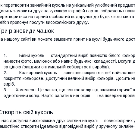
к перетворити звичайний кухоль на унікальний улюблений предмет
осить замовити друк на кухлівфотографій і артів, зображень і написі
еретвориться на гарний особистий подарунок до будь-якого свята
rifon пропонує послуги високоякісного друку.
Три різновиди чашок
а нашому сайті ви можете замовити принт на кухлі будь-якого дост
Білий кухоль — стандартний виріб повністю білого кольору
нанести фото, малюнок або напис будь-якої складності. Вслуги 
за ціною (завдяки оптимальній собівартості виробів).
Кольоровий кухоль — зовнішнє покриття в неї найчастіше бі
покриття кольорове. Доступний великий вибір кольорів. Досить 
виріб.
Хамелеон. Це чашка, що змінює колір під впливом гарячої в
однотонний колір. Варто залити в неї окріп — і на поверхні про
Створіть свій кухоль
 нас доступна високоякісна друк світлин на кухлі — повноколірни
амостійно створити ідеально відповідний виріб у зручному онлайн-