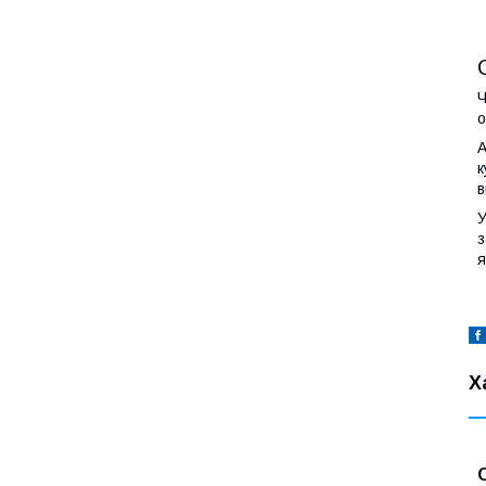
Ч
о
А
к
в
У
з
я
Х