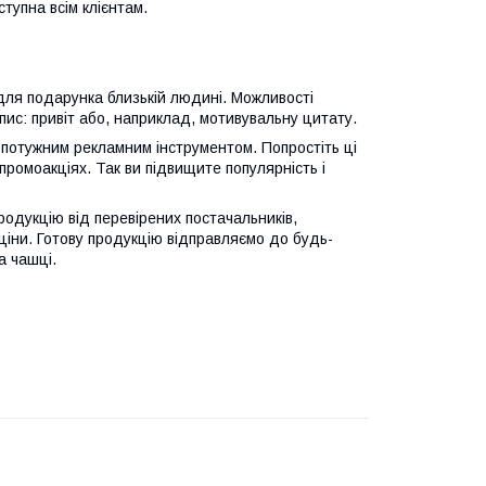
упна всім клієнтам.
для подарунка близькій людині. Можливості
ис: привіт або, наприклад, мотивувальну цитату.
 потужним рекламним інструментом. Попростіть ці
 промоакціях. Так ви підвищите популярність і
родукцію від перевірених постачальників,
ціни. Готову продукцію відправляємо до будь-
а чашці.