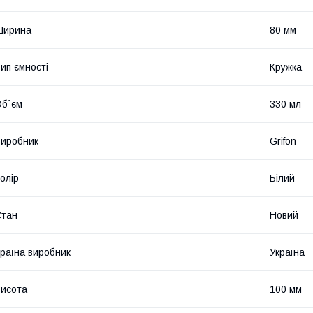
Ширина
80 мм
ип ємності
Кружка
б`єм
330 мл
иробник
Grifon
олір
Білий
Стан
Новий
раїна виробник
Україна
исота
100 мм