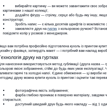
вибирайте картинку — ви можете завантажити своє зображ
картинками з нашої колекції;
додайте фігуру — стрілку, серце або будь-яку іншу, якщо ц
конструкторі;
Зробіть напис — є кілька десятків шрифтів із можливістю зм
замовляєте друк на
гуртку
з кольоровою ручкою? Встанов
повідомте колір у розмові з менеджером.
кщо вам потрібна професійно підготовлена кухоль із принтом купит
изайн у фахівця, затвердіть макет — і потрібний вам наклад виро
Технологія друку на гуртках
ля нанесення використовується метод сублімації (друга назва — 
ольорові якісні зображення, стійкі до будь-яких умов експлуатації
аливати гарячі та холодні напої. Єдине обмеження — ці вироби не
етодиці друку можна купити кухоль із принтом і оцінити такі перева
фотографічна якість зображення;
фарба глибоко проникає в поверхню матеріалу, завдяки чо
стирається;
доступний швидкий друк будь-якого накладу — від 1 одиниц