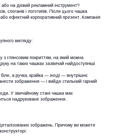
 або на дієвий рекламний інструмент?
в, слоганів і логотипів. Після цього чашка
 або ефектний корпоративний презент. Компанія
упного вигляду:
 з глянсовим покриттям, на який можна
друку на таких чашках зазвичай найдоступніші
ле, а ручка, крайка — іноді — внутрішнє
нанести зображення — і вийде стильний гарний
оди. У звичайному стані чашка має
явиться надруковане зображення.
х деталізованих зображень. Причому ви можете
конструкторі: