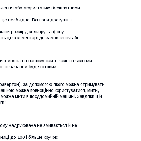
ення або скористатися безплатними
е необхідно. Всі вони доступні в
іни розміру, кольору та фону;
іть це в коментарі до замовлення або
и її можна на нашому сайті: замовте якісний
бів незабаром буде готовий.
гравертон), за допомогою якого можна отримувати
. Чашкою можна повноцінно користуватися, мити,
 можна мити в посудомийній машині. Завдяки цій
ги:
му надрукована не змивається й не
і до 100 і більше кручок;