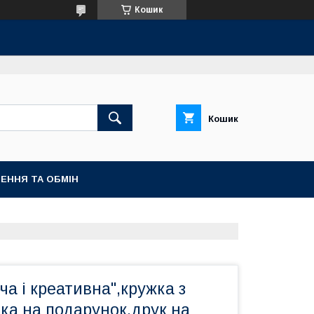
Кошик
Кошик
ЕННЯ ТА ОБМІН
ча і креативна",кружка з
ка на подарунок,друк на