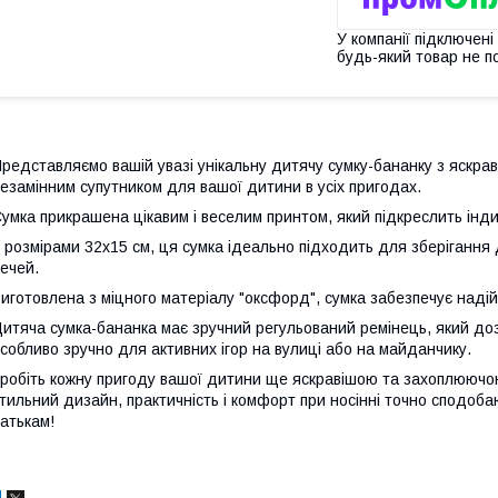
У компанії підключені
будь-який товар не п
редставляємо вашій увазі унікальну дитячу сумку-бананку з яскра
езамінним супутником для вашої дитини в усіх пригодах.
умка прикрашена цікавим і веселим принтом, який підкреслить інди
 розмірами 32х15 см, ця сумка ідеально підходить для зберігання 
ечей.
иготовлена з міцного матеріалу "оксфорд", сумка забезпечує надійн
итяча сумка-бананка має зручний регульований ремінець, який дозв
собливо зручно для активних ігор на вулиці або на майданчику.
робіть кожну пригоду вашої дитини ще яскравішою та захоплюючо
тильний дизайн, практичність і комфорт при носінні точно сподобаю
атькам!