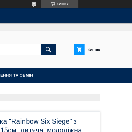
Кошик
Кошик
ЕННЯ ТА ОБМІН
а "Rainbow Six Siege" з
х15см, дитяча, молодіжна