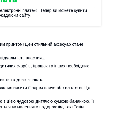
 електронні платежі. Тепер ви можете купити
окидаючи сайту.
вим принтом! Цей стильний аксесуар стане
відуальність власника.
дитячих скарбів, іграшок та інших необхідних
ість та довговічність.
оляє носити її через плече або на стегні. Це
ю з цією чудовою дитячою сумкою-бананкою. Її
ться як маленьким подорожнім, так і їхнім