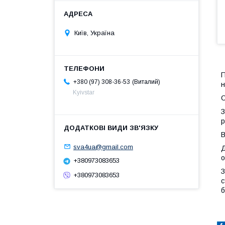
Київ, Україна
П
Виталий
+380 (97) 308-36-53
н
Kyivstar
С
З
р
В
sva4ua@gmail.com
Д
о
+380973083653
З
+380973083653
с
б