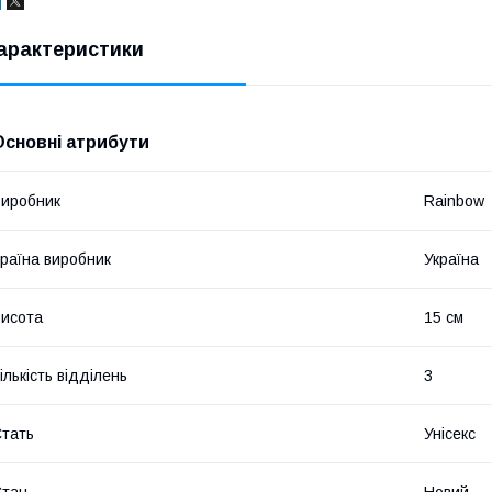
арактеристики
Основні атрибути
иробник
Rainbow
раїна виробник
Україна
исота
15 см
ількість відділень
3
тать
Унісекс
Стан
Новий