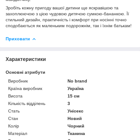
Зробіть кожну пригоду вашої дитини ще яскравішою та
захоплюючою з цією чудовою дитячою сумкою-бананкою. Її
стильний дизайн, практичність і комфорт при носінні точно
сподобаються як маленьким подорожнім, так і їхнім батькам!
Приховати
Характеристики
Основні атрибути
Виробник
No brand
Країна виробник
Україна
Висота
15 см
Кількість відділень
3
Стать
Унісекс
Стан
Новий
Колір
Чорний
Матеріал
Тканина