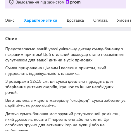
Замовлення під захистом
Опис
Характеристики
Доставка
Оплата
Умови 
Опис
Представляємо вашій увазі унікальну дитячу сумку-бананку з
яскравим принтом! Цей стильний аксесуар стане незамінним
супутником для вашої дитини в усіх пригодах.
Сумка прикрашена цікавим і веселим принтом, який
підкреслить індивідуальність власника.
З розмірами 32х15 см, ця сумка ідеально підходить для
зберігання дитячих скарбів, іграшок та інших необхідних
речей.
Виготовлена з міцного матеріалу "оксфорд", сумка забезпечує
надійність та довговічність.
Дитяча сумка-бананка має зручний регульований ремінець,
який дозволяє носити її через плече або на стегні. Це
особливо зручно для активних ігор на вулиці або на
майданчику.