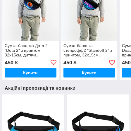
Сумка-бананка Дота 2
Сумка-бананка
Сумк
"Dota 2" з принтом,
стендофф2 "Standoff 2" з
Dead
32х15см, дитяча,
принтом, 32х15см,
прин
молодіжна (0190)
дитяча, молодіжна (0112)
дитя
450
450
450
₴
₴
Купити
Купити
Акційні пропозиції та новинки