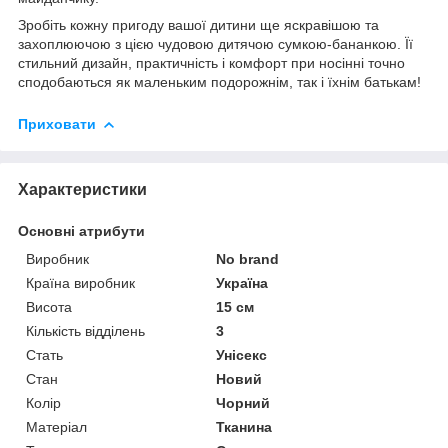
Зробіть кожну пригоду вашої дитини ще яскравішою та
захоплюючою з цією чудовою дитячою сумкою-бананкою. Її
стильний дизайн, практичність і комфорт при носінні точно
сподобаються як маленьким подорожнім, так і їхнім батькам!
Приховати
Характеристики
Основні атрибути
Виробник
No brand
Країна виробник
Україна
Висота
15 см
Кількість відділень
3
Стать
Унісекс
Стан
Новий
Колір
Чорний
Матеріал
Тканина