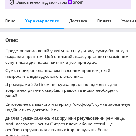
Замовлення під захистом
Опис
Характеристики
Доставка
Оплата
Умови 
Опис
Представляємо вашій увазі унікальну дитячу сумку-бананку з
яскравим принтом! Цей стильний аксесуар стане незамінним
супутником для вашої дитини в усіх пригодах.
Сумка прикрашена цікавим і веселим принтом, який
підкреслить індивідуальність власника.
З розмірами 32х15 см, ця сумка ідеально підходить для
зберігання дитячих скарбів, іграшок та інших необхідних
речей.
Виготовлена з міцного матеріалу "оксфорд", сумка забезпечує
надійність та довговічність.
Дитяча сумка-бананка має зручний регульований ремінець,
який дозволяє носити її через плече або на стегні. Це
особливо зручно для активних ігор на вулиці або на
майданчику.