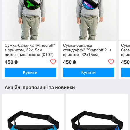
Сумка-бананка "Minecraft"
Сумка-бананка
Сумк
з принтом, 32х15см,
стендофф2 "Standoff 2" з
Cros
дитяча, молодіжна (0107)
принтом, 32х15см,
прин
дитяча, молодіжна (0112)
дитя
450
450
450
₴
₴
Купити
Купити
Акційні пропозиції та новинки