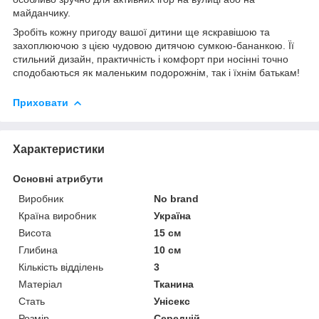
майданчику.
Зробіть кожну пригоду вашої дитини ще яскравішою та
захоплюючою з цією чудовою дитячою сумкою-бананкою. Її
стильний дизайн, практичність і комфорт при носінні точно
сподобаються як маленьким подорожнім, так і їхнім батькам!
Приховати
Характеристики
Основні атрибути
Виробник
No brand
Країна виробник
Україна
Висота
15 см
Глибина
10 см
Кількість відділень
3
Матеріал
Тканина
Стать
Унісекс
Розмір
Середній