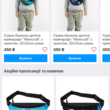
Сумка-бананка дитяча
Сумка-бананка дитяча
Сумк
майнкрафт "Minecraft" з
майнкрафт "Minecraft" з
майн
принтом ,32х15см,сумка
принтом ,32х15см,сумка
прин
для хлопчика через плече
для хлопчика через плече
для 
450
450
450
₴
₴
(0236)
(0239)
(024
Купити
Купити
Акційні пропозиції та новинки