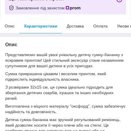
Замовлення під захистом
Опис
Характеристики
Доставка
Оплата
Умови 
Опис
Представляємо вашій увазі унікальну дитячу сумку-бананку з
яскравим принтом! Цей стильний аксесуар стане незамінним
супутником для вашої дитини в усіх пригодах.
Сумка прикрашена цікавим і веселим принтом, який
підкреслить індивідуальність власника.
З розмірами 32х15 см, ця сумка ідеально підходить для
зберігання дитячих скарбів, іграшок та інших необхідних
речей.
Виготовлена з міцного матеріалу "оксфорд", сумка забезпечує
надійність та довговічність.
Дитяча сумка-бананка має зручний регульований ремінець,
який дозволяє носити її через плече або на стегні. Це
особливо зручно для активних ігор на вулиці або на