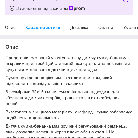
Замовлення під захистом
Опис
Характеристики
Доставка
Оплата
Умови 
Опис
Представляємо вашій увазі унікальну дитячу сумку-бананку з
яскравим принтом! Цей стильний аксесуар стане незамінним
супутником для вашої дитини в усіх пригодах.
Сумка прикрашена цікавим і веселим принтом, який
підкреслить індивідуальність власника.
З розмірами 32х15 см, ця сумка ідеально підходить для
зберігання дитячих скарбів, іграшок та інших необхідних
речей.
Виготовлена з міцного матеріалу "оксфорд", сумка забезпечує
надійність та довговічність.
Дитяча сумка-бананка має зручний регульований ремінець,
який дозволяє носити її через плече або на стегні. Це
особливо зручно для активних ігор на вулиці або на