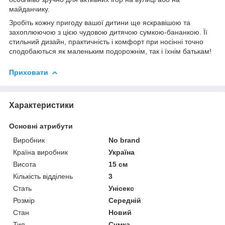
майданчику.
Зробіть кожну пригоду вашої дитини ще яскравішою та
захоплюючою з цією чудовою дитячою сумкою-бананкою. Її
стильний дизайн, практичність і комфорт при носінні точно
сподобаються як маленьким подорожнім, так і їхнім батькам!
Приховати
Характеристики
Основні атрибути
Виробник
No brand
Країна виробник
Україна
Висота
15 см
Кількість відділень
3
Стать
Унісекс
Розмір
Середній
Стан
Новий
Тип
Сумка