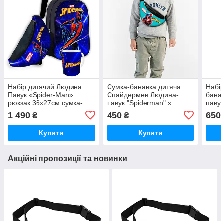
Набір дитячий Людина
Сумка-бананка дитяча
Набі
Павук «Spider-Man»
Спайдермен Людина-
бана
рюкзак 36х27см сумка-
павук "Spiderman" з
паву
бананка, кружка з принтом
принтом, 32х15см, сумка
32х1
1 490
450
650
₴
₴
для хлопчика (1947)
для хлопчика через плече
хлоп
(0643)
пода
Купити
Купити
Акційні пропозиції та новинки