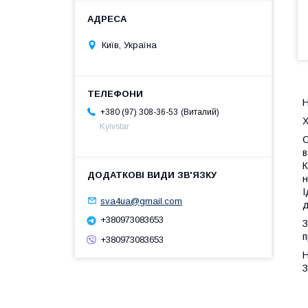
Київ, Україна
Н
Виталий
+380 (97) 308-36-53
Х
Kyivstar
С
в
К
н
І
sva4ua@gmail.com
д
+380973083653
З
п
+380973083653
Н
З