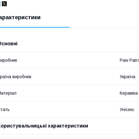
арактеристики
Основні
иробник
Paw Patro
раїна виробник
Україна
атеріал
Кераміка
тать
Унісекс
Користувальницькі характеристики