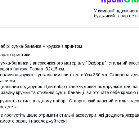
У компанії підключені
будь-який товар не п
абір: сумка-бананка + кружка з принтом
арактеристики:
умка-бананка з високоякісного матеріалу "Окфорд": стильний аксес
ашого багажу. Розмір: 32х15 см.
ерамічна кружка з унікальним принтом: об'єм 330 мл. Створена д
апоями.
деальний подарунок: Цей набір стане чудовим подарунком для вас
изайну кружки та стильній сумці-бананці, ви оточите себе красою і
ручність і стиль в одному наборі! Створіть свій власний стиль і н
редмета.
е пропустіть шанс отримати стильні аксесуари, які додають яскрав
амовте зараз і насолоджуйтеся!