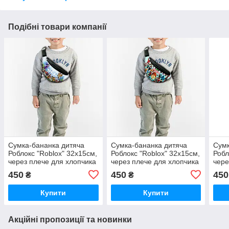
Подібні товари компанії
Сумка-бананка дитяча
Сумка-бананка дитяча
Сумк
Роблокс "Roblox" 32х15см,
Роблокс "Roblox" 32х15см,
Робл
через плече для хлопчика
через плече для хлопчика
чере
(0382)
(0387)
(038
450
450
450
₴
₴
Купити
Купити
Акційні пропозиції та новинки