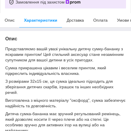
Замовлення під захистом
Опис
Характеристики
Доставка
Оплата
Умови 
Опис
Представляємо вашій увазі унікальну дитячу сумку-бананку з
яскравим принтом! Цей стильний аксесуар стане незамінним
супутником для вашої дитини в усіх пригодах.
Сумка прикрашена цікавим і веселим принтом, який
підкреслить індивідуальність власника.
З розмірами 32х15 см, ця сумка ідеально підходить для
зберігання дитячих скарбів, іграшок та інших необхідних
речей.
Виготовлена з міцного матеріалу "оксфорд", сумка забезпечує
надійність та довговічність.
Дитяча сумка-бананка має зручний регульований ремінець,
який дозволяє носити її через плече або на стегні. Це
особливо зручно для активних ігор на вулиці або на
майданчику.