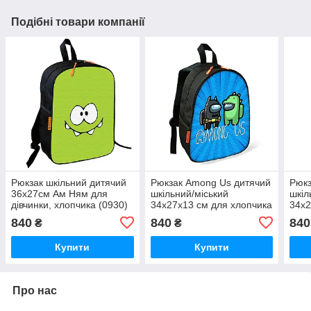
Подібні товари компанії
Рюкзак шкільний дитячий
Рюкзак Among Us дитячий
Рюкз
36х27см Ам Ням для
шкільний/міський
шкіл
дівчинки, хлопчика (0930)
34х27х13 см для хлопчика
34х2
(2660)
(265
840
840
840
₴
₴
Купити
Купити
Про нас