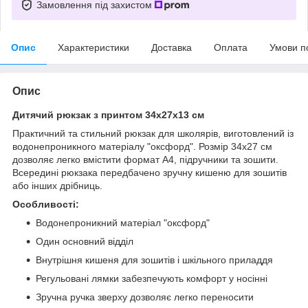
Замовлення під захистом
Опис
Характеристики
Доставка
Оплата
Умови п
Опис
Дитячий рюкзак з принтом 34х27х13 см
Практичний та стильний рюкзак для школярів, виготовлений із
водонепроникного матеріалу "оксфорд". Розмір 34х27 см
дозволяє легко вмістити формат А4, підручники та зошити.
Всередині рюкзака передбачено зручну кишеню для зошитів
або інших дрібниць.
Особливості:
Водонепроникний матеріал "оксфорд"
Один основний відділ
Внутрішня кишеня для зошитів і шкільного приладдя
Регульовані лямки забезпечують комфорт у носінні
Зручна ручка зверху дозволяє легко переносити