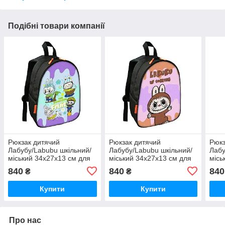
Подібні товари компанії
Рюкзак дитячий
Рюкзак дитячий
Рюкз
Лабубу/Labubu шкільний/
Лабубу/Labubu шкільний/
Лабу
міський 34х27х13 см для
міський 34х27х13 см для
місь
дівчинки/хлопчика (3061)
дівчинки/хлопчика (3068)
дівч
840
840
840
₴
₴
Купити
Купити
Про нас